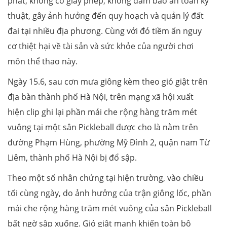
phát, không có giấy phép, không đảm bảo an toàn kỹ
thuật, gây ảnh hưởng đến quy hoạch và quản lý đất
đai tại nhiều địa phương. Cùng với đó tiềm ẩn nguy
cơ thiệt hại về tài sản và sức khỏe của người chơi
môn thể thao này.
Ngày 15.6, sau cơn mưa giông kèm theo gió giật trên
địa bàn thành phố Hà Nội, trên mạng xã hội xuất
hiện clip ghi lại phần mái che rộng hàng trăm mét
vuông tại một sân Pickleball được cho là nằm trên
đường Phạm Hùng, phường Mỹ Đình 2, quận nam Từ
Liêm, thành phố Hà Nội bị đổ sập.
Theo một số nhân chứng tại hiện trường, vào chiều
tối cùng ngày, do ảnh hưởng của trận giông lốc, phần
mái che rộng hàng trăm mét vuông của sân Pickleball
bất ngờ sập xuống. Gió giật mạnh khiến toàn bộ