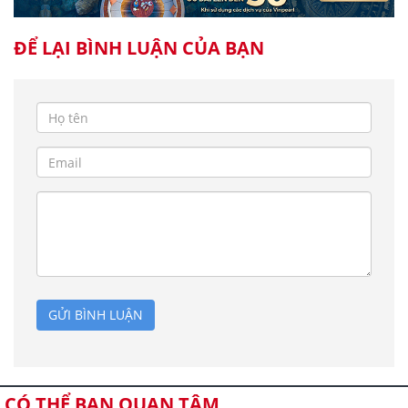
ĐỂ LẠI BÌNH LUẬN CỦA BẠN
GỬI BÌNH LUẬN
CÓ THỂ BẠN QUAN TÂM