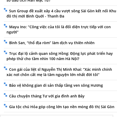
sổ dấu tích Hàn Mặc Tử?
Sun Group đề xuất xây 4 cầu vượt sông Sài Gòn kết nối Khu
đô thị mới Bình Quới - Thanh Đa
Mayu Ino: “Công việc của tôi là đối diện trực tiếp với con
người”
Bình San, “thổ địa ròm” làm dịch vụ thiên nhiên
Trục đại lộ cảnh quan sông Hồng: Động lực phát triển hay
phép thử cho tầm nhìn 100 năm Hà Nội?
Con gái của liệt sĩ Nguyễn Thị Minh Khai: “Xác minh chính
xác nơi chôn cất mẹ là tâm nguyện lớn nhất đời tôi”
Bảo vệ không gian di sản thấp tầng ven sông Hương
Câu chuyện tháng Tư với gia đình anh Bảy
Gia tộc chú Hỏa góp công lớn tạo nền móng đô thị Sài Gòn