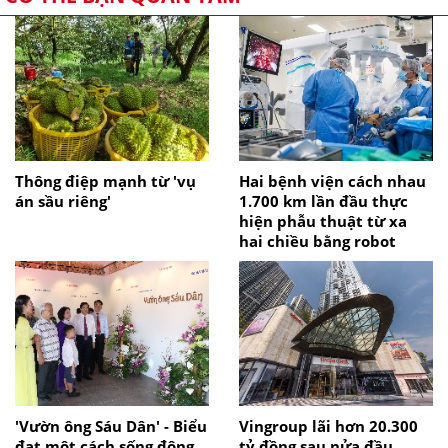
Thông điệp mạnh từ 'vụ
Hai bệnh viện cách nhau
án sầu riêng'
1.700 km lần đầu thực
hiện phẫu thuật từ xa
hai chiều bằng robot
'Vườn ông Sáu Dân' - Biểu
Vingroup lãi hơn 20.300
đạt một cách sống động
tỷ đồng sau nửa đầu