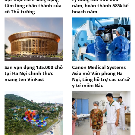
tấm lòng chân thành của
năm, hoàn thành 58% kế
cố Thủ tướng
hoạch năm
Sân vận động 135.000 chỗ
Canon Medical Systems
tại Hà Nội chính thức
Asia mở Văn phòng Hà
mang tên VinFast
Nội, tăng hỗ trợ các cơ sở
y tế miền Bắc