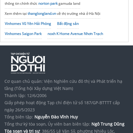
thông tin chính thức
norton park
gamuda land
Xem thêm tại
thanglongland.vn
về thị trường nhà ở Hà Nội
Vinhomes Vũ Yên Hải Phòng
Bất động sản
Vinhomes Saigon Park
noxh K Home Avenue Nhơn Trạch
Tập đoàn Bcons Group
Xưởng may
đồng phục pickleball
giá rẻ
vợt
gearbox g series
pickleball
Cơ quan chủ quản: Viện Nghiên cứu đô thị và Phát triển hạ
tầng (Tổng hội Xây dựng Việt Nam)
Thành lập: 12/6/2006
Giấy phép hoạt động Tạp chí điện tử số 187/GP-BTTTT cấp
ngày 26/5/2023
Tổng biên tập:
Nguyễn Đào Vĩnh Huy
Tổng thư ký tòa soạn, Ủy viên ban biên tập:
Ngô Trung Dũng
Tòa soạn và trị sự
: 386/55 Lê Văn Sỹ, phường Nhiêu Lộc,