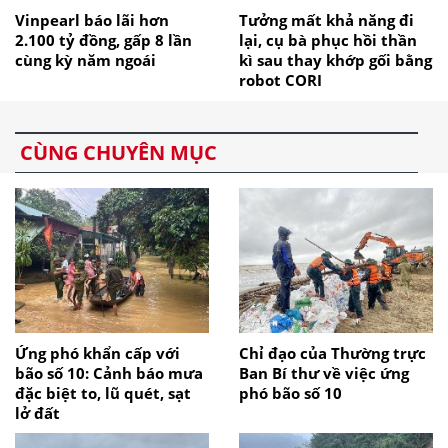
Vinpearl báo lãi hơn
Tưởng mất khả năng đi
2.100 tỷ đồng, gấp 8 lần
lại, cụ bà phục hồi thần
cùng kỳ năm ngoái
kì sau thay khớp gối bằng
robot CORI
CÙNG CHUYÊN MỤC
Ứng phó khẩn cấp với
Chỉ đạo của Thường trực
bão số 10: Cảnh báo mưa
Ban Bí thư về việc ứng
đặc biệt to, lũ quét, sạt
phó bão số 10
lở đất