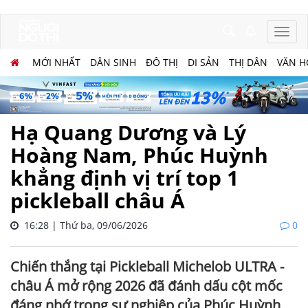
MỚI NHẤT
DÂN SINH
ĐÔ THỊ
DI SẢN
THỊ DÂN
VĂN H
Hạ Quang Dương và Lý
Hoàng Nam, Phúc Huỳnh
khẳng định vị trí top 1
pickleball châu Á
16:28 | Thứ ba, 09/06/2026
0
Chiến thắng tại Pickleball Michelob ULTRA -
châu Á mở rộng 2026 đã đánh dấu cột mốc
đáng nhớ trong sự nghiệp của Phúc Huỳnh