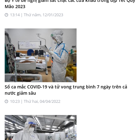
Bộ Y tế đề nghị giám sát chặt các cửa khẩu trong dịp Tết Quý
Mão 2023
13:14 | Thứ năm, 12/01/2023
Số ca mắc COVID-19 và tử vong trung bình 7 ngày trên cả
nước giảm sâu
10:23 | Thứ hai, 04/04/2022