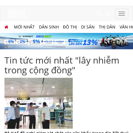
MỚI NHẤT
DÂN SINH
ĐÔ THỊ
DI SẢN
THỊ DÂN
VĂN H
Tin tức mới nhất "lây nhiễm
trong cộng đồng"