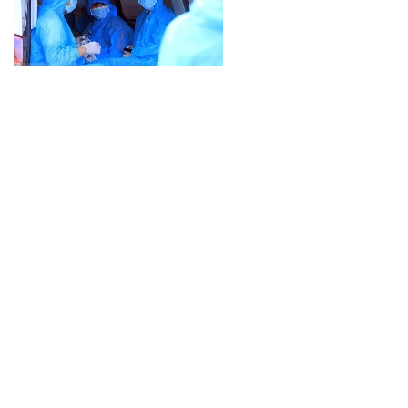
Bác sĩ Trương Hữu Khanh: Thành F0 vội gửi con cho ông bà,
coi chừng hối hận!
11:02 | Thứ tư, 02/03/2022
Số ca mắc mới COVID-19 cả nước lần đầu chạm mốc gần
99.000 ca
18:44 | Thứ ba, 01/03/2022