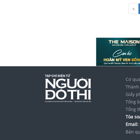
«
Cơ qua
Thành 
Giấy p
Tổng b
Tổng t
Tòa soạ
Email:
Bản qu