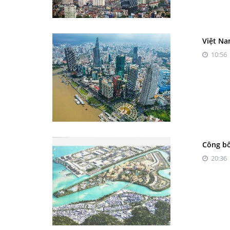
Việt Na
10:56 
Công bố
20:36 