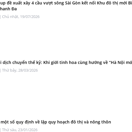
up đề xuất xây 4 cầu vượt sông Sài Gòn kết nối Khu đô thị mới B
Thanh Đa
| Chủ nhật, 19/07/2026
i dịch chuyển thế kỷ: Khi giới tinh hoa cùng hướng về “Hà Nội mớ
| Thứ bảy, 28/03/2026
 một số quy định về lập quy hoạch đô thị và nông thôn
| Thứ sáu, 23/01/2026