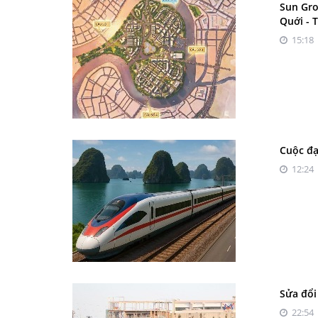
Sun Gro
Quới - 
15:18 
Cuộc đạ
12:24 
Sửa đổi
22:54 