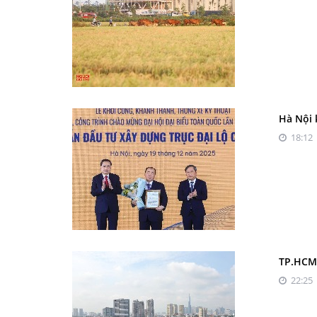
Hà Nội 
18:12 
TP.HCM:
22:25 