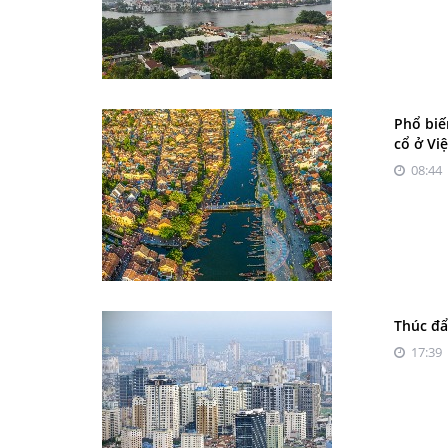
Phổ biế
cổ ở Vi
08:44 
Thúc đẩ
17:39 