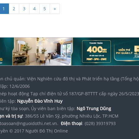
1
2
3
4
5
»
n chủ quản: Viện Nghiên cứu đô thị và Phát triển hạ tầng (Tổng hộ
lập: 12/6/2006
hép hoạt động Tạp chí điện tử số 187/GP-BTTTT cấp ngày 26/5/202
iên tập:
Nguyễn Đào Vĩnh Huy
hư ký tòa soạn, Ủy viên ban biên tập:
Ngô Trung Dũng
n và trị sự
: 386/55 Lê Văn Sỹ, phường Nhiêu Lộc, TP.HCM
toasoan@nguoidothi.net.vn.
Điện thoại
: (028) 39319793
yền © 2017 Người Đô Thị Online