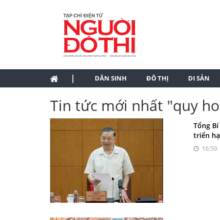
|
DÂN SINH
ĐÔ THỊ
DI SẢN
Tin tức mới nhất "quy ho
Tổng Bí
triển h
16:59 