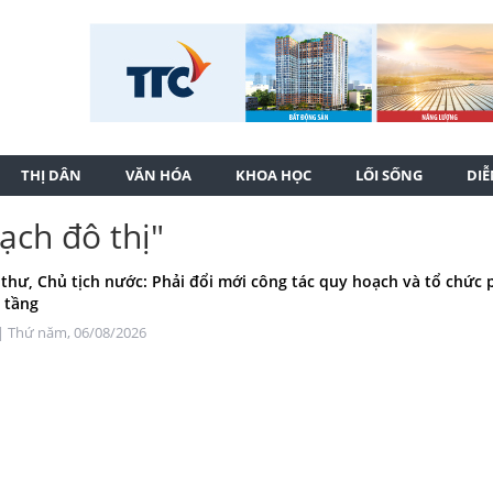
THỊ DÂN
VĂN HÓA
KHOA HỌC
LỐI SỐNG
DI
ạch đô thị"
 thư, Chủ tịch nước: Phải đổi mới công tác quy hoạch và tổ chức 
ạ tầng
| Thứ năm, 06/08/2026