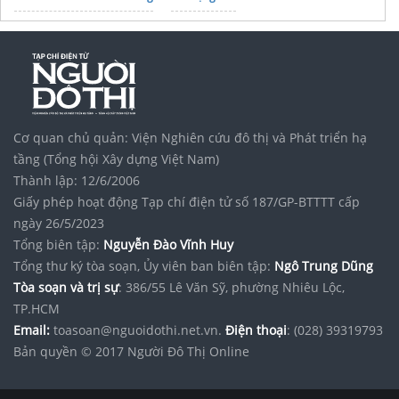
Vinhomes Saigon Park
noxh K Home Avenue Nhơn Trạch
Tập đoàn Bcons Group
vệ sinh sofa tại nhà hà nội
Dịch vụ
vệ sinh nhà ở Quận 6
giá rẻ
sofa cao cấp
Bảng giá
giấy dán tường
giá rẻ
nệm cao su non thắng lợi
Cơ quan chủ quản: Viện Nghiên cứu đô thị và Phát triển hạ
nắp rửa thông minh loại nào tốt
tầng (Tổng hội Xây dựng Việt Nam)
Thành lập: 12/6/2006
Giấy phép hoạt động Tạp chí điện tử số 187/GP-BTTTT cấp
ngày 26/5/2023
Tổng biên tập:
Nguyễn Đào Vĩnh Huy
Tổng thư ký tòa soạn, Ủy viên ban biên tập:
Ngô Trung Dũng
Tòa soạn và trị sự
: 386/55 Lê Văn Sỹ, phường Nhiêu Lộc,
TP.HCM
Email:
toasoan@nguoidothi.net.vn.
Điện thoại
: (028) 39319793
Bản quyền © 2017 Người Đô Thị Online