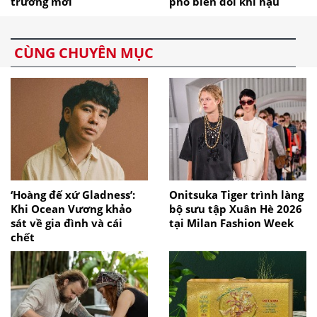
trưởng mới
phó biến đổi khí hậu
CÙNG CHUYÊN MỤC
‘Hoàng đế xứ Gladness’:
Onitsuka Tiger trình làng
Khi Ocean Vương khảo
bộ sưu tập Xuân Hè 2026
sát về gia đình và cái
tại Milan Fashion Week
chết