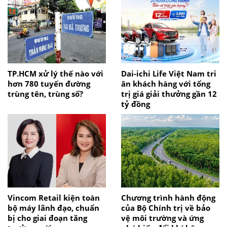
TP.HCM xử lý thế nào với
Dai-ichi Life Việt Nam tri
hơn 780 tuyến đường
ân khách hàng với tổng
trùng tên, trùng số?
trị giá giải thưởng gần 12
tỷ đồng
Vincom Retail kiện toàn
Chương trình hành động
bộ máy lãnh đạo, chuẩn
của Bộ Chính trị về bảo
bị cho giai đoạn tăng
vệ môi trường và ứng