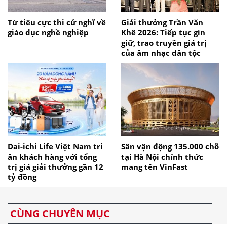
Từ tiêu cực thi cử nghĩ về
Giải thưởng Trần Văn
giáo dục nghề nghiệp
Khê 2026: Tiếp tục gìn
giữ, trao truyền giá trị
của âm nhạc dân tộc
Dai-ichi Life Việt Nam tri
Sân vận động 135.000 chỗ
ân khách hàng với tổng
tại Hà Nội chính thức
trị giá giải thưởng gần 12
mang tên VinFast
tỷ đồng
CÙNG CHUYÊN MỤC