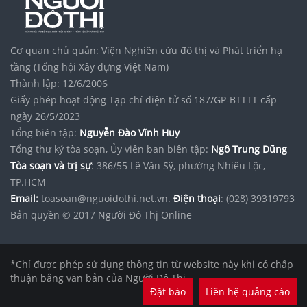
Cơ quan chủ quản: Viện Nghiên cứu đô thị và Phát triển hạ
tầng (Tổng hội Xây dựng Việt Nam)
Thành lập: 12/6/2006
Giấy phép hoạt động Tạp chí điện tử số 187/GP-BTTTT cấp
ngày 26/5/2023
Tổng biên tập:
Nguyễn Đào Vĩnh Huy
Tổng thư ký tòa soạn, Ủy viên ban biên tập:
Ngô Trung Dũng
Tòa soạn và trị sự
: 386/55 Lê Văn Sỹ, phường Nhiêu Lộc,
TP.HCM
Email:
toasoan@nguoidothi.net.vn.
Điện thoại
: (028) 39319793
Bản quyền © 2017 Người Đô Thị Online
*Chỉ được phép sử dụng thông tin từ website này khi có chấp
thuận bằng văn bản của Người Đô Thị.
Đặt báo
Liên hệ quảng cáo