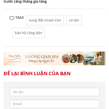
trước căng thẳng gia tăng
TAGS
xung đột Israel-Iran
sơ tán
bảo hộ công dân
ĐỂ LẠI BÌNH LUẬN CỦA BẠN