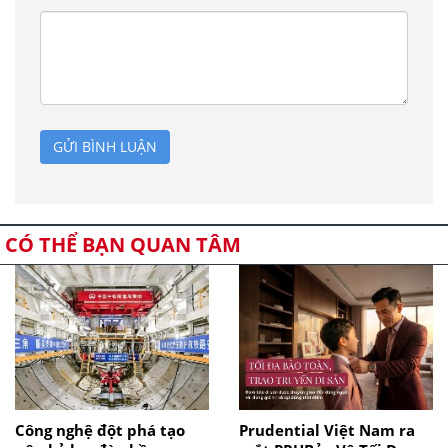
GỬI BÌNH LUẬN
CÓ THỂ BẠN QUAN TÂM
Công nghệ đột phá tạo
Prudential Việt Nam ra