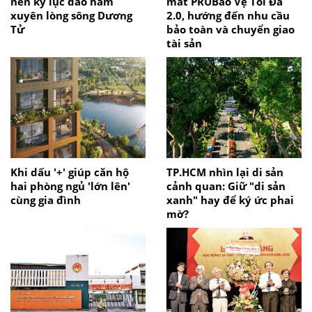
nên kỷ lục đào hầm
mắt PRUBảo Vệ Tối Đa
xuyên lòng sông Dương
2.0, hướng đến nhu cầu
Tử
bảo toàn và chuyển giao
tài sản
Khi dấu '+' giúp căn hộ
TP.HCM nhìn lại di sản
hai phòng ngủ 'lớn lên'
cảnh quan: Giữ "di sản
cùng gia đình
xanh" hay để ký ức phai
mờ?