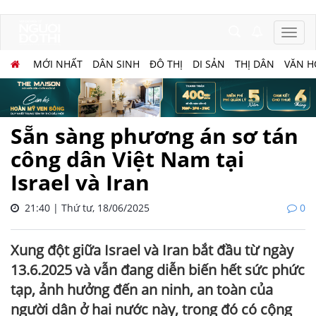
MỚI NHẤT
DÂN SINH
ĐÔ THỊ
DI SẢN
THỊ DÂN
VĂN H
Sẵn sàng phương án sơ tán
công dân Việt Nam tại
Israel và Iran
21:40 | Thứ tư, 18/06/2025
0
Xung đột giữa Israel và Iran bắt đầu từ ngày
13.6.2025 và vẫn đang diễn biến hết sức phức
tạp, ảnh hưởng đến an ninh, an toàn của
người dân ở hai nước này, trong đó có cộng