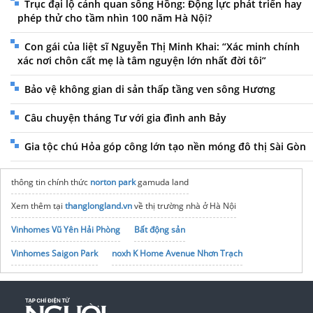
Trục đại lộ cảnh quan sông Hồng: Động lực phát triển hay
phép thử cho tầm nhìn 100 năm Hà Nội?
Con gái của liệt sĩ Nguyễn Thị Minh Khai: “Xác minh chính
xác nơi chôn cất mẹ là tâm nguyện lớn nhất đời tôi”
Bảo vệ không gian di sản thấp tầng ven sông Hương
Câu chuyện tháng Tư với gia đình anh Bảy
Gia tộc chú Hỏa góp công lớn tạo nền móng đô thị Sài Gòn
thông tin chính thức
norton park
gamuda land
Xem thêm tại
thanglongland.vn
về thị trường nhà ở Hà Nội
Vinhomes Vũ Yên Hải Phòng
Bất động sản
Vinhomes Saigon Park
noxh K Home Avenue Nhơn Trạch
Tập đoàn Bcons Group