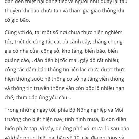
dẫn đến thiệt hại đáng tiếc về người như quay lại tàu
thuyền khi bão chưa tan và tham gia giao thông khi
có gió bão.
Cùng với đó, tại một số nơi chưa thực hiện nghiêm
túc, triệt để công tác cắt tỉa cành cây, chằng chống,
gia cố nhà cửa, công sở, kho tàng, biển báo, biển
quảng cáo,.. dẫn đến bị tốc mái, gẫy đổ rất nhiều;
công tác đảm bảo thông tin liên lạc chưa được thực
hiện thông suốt; hệ thống cơ sở hạ tầng viễn thông
và thông tin truyền thông vẫn còn bộc lộ nhiều hạn
chế, chưa đáp ứng yêu cầu…
Trong những ngày tới, phía Bộ Nông nghiệp và Môi
trường cho biết hiện nay, tình hình mưa, lũ còn diễn
biến phức tạp. Vì vậy, để ứng phó với mưa, lũ sau bão
và khắc phục thiệt hại bão số 10, các địa phương và