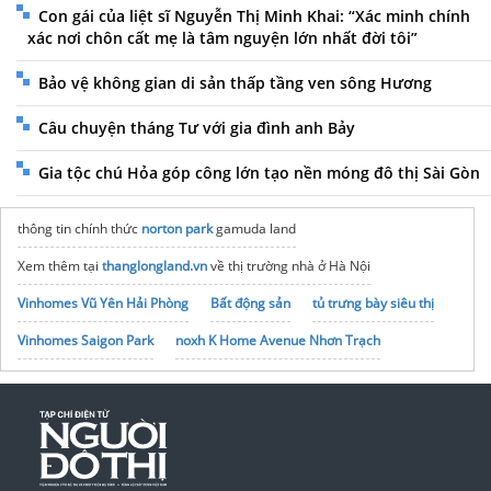
Con gái của liệt sĩ Nguyễn Thị Minh Khai: “Xác minh chính
xác nơi chôn cất mẹ là tâm nguyện lớn nhất đời tôi”
Bảo vệ không gian di sản thấp tầng ven sông Hương
Câu chuyện tháng Tư với gia đình anh Bảy
Gia tộc chú Hỏa góp công lớn tạo nền móng đô thị Sài Gòn
thông tin chính thức
norton park
gamuda land
Xem thêm tại
thanglongland.vn
về thị trường nhà ở Hà Nội
Vinhomes Vũ Yên Hải Phòng
Bất động sản
tủ trưng bày siêu thị
Vinhomes Saigon Park
noxh K Home Avenue Nhơn Trạch
Tập đoàn Bcons Group