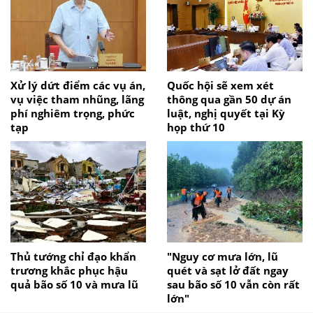
Xử lý dứt điểm các vụ án,
Quốc hội sẽ xem xét
vụ việc tham nhũng, lãng
thông qua gần 50 dự án
phí nghiêm trọng, phức
luật, nghị quyết tại Kỳ
tạp
họp thứ 10
Thủ tướng chỉ đạo khẩn
"Nguy cơ mưa lớn, lũ
trương khắc phục hậu
quét và sạt lở đất ngay
quả bão số 10 và mưa lũ
sau bão số 10 vẫn còn rất
lớn"