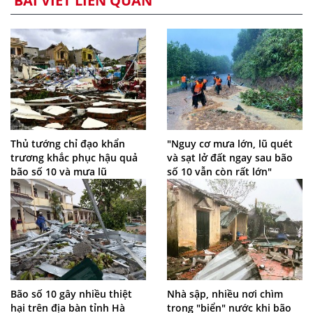
BÀI VIẾT LIÊN QUAN
Thủ tướng chỉ đạo khẩn
"Nguy cơ mưa lớn, lũ quét
trương khắc phục hậu quả
và sạt lở đất ngay sau bão
bão số 10 và mưa lũ
số 10 vẫn còn rất lớn"
Bão số 10 gây nhiều thiệt
Nhà sập, nhiều nơi chìm
hại trên địa bàn tỉnh Hà
trong "biển" nước khi bão