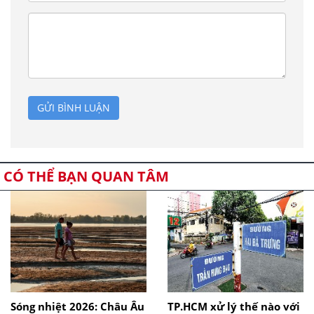
GỬI BÌNH LUẬN
CÓ THỂ BẠN QUAN TÂM
Sóng nhiệt 2026: Châu Âu
TP.HCM xử lý thế nào với