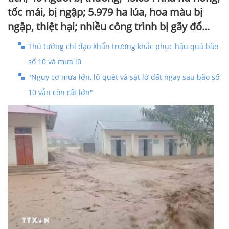
tốc mái, bị ngập; 5.979 ha lúa, hoa màu bị
ngập, thiệt hại; nhiều công trình bị gãy đổ...
Thủ tướng chỉ đạo khẩn trương khắc phục hậu quả bão
số 10 và mưa lũ
"Nguy cơ mưa lớn, lũ quét và sạt lở đất ngay sau bão số
10 vẫn còn rất lớn"