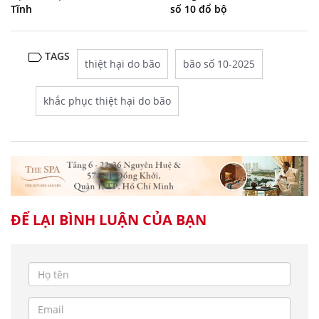
Tĩnh
số 10 đổ bộ
TAGS
thiệt hại do bão
bão số 10-2025
khắc phục thiệt hại do bão
ĐỂ LẠI BÌNH LUẬN CỦA BẠN