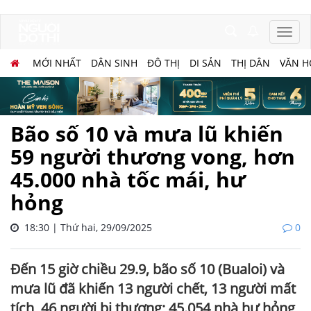
MỚI NHẤT
DÂN SINH
ĐÔ THỊ
DI SẢN
THỊ DÂN
VĂN H
Bão số 10 và mưa lũ khiến
59 người thương vong, hơn
45.000 nhà tốc mái, hư
hỏng
18:30 | Thứ hai, 29/09/2025
0
Đến 15 giờ chiều 29.9, bão số 10 (Bualoi) và
mưa lũ đã khiến 13 người chết, 13 người mất
tích, 46 người bị thương; 45.054 nhà hư hỏng,