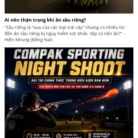
Ai nên thận trọng khi ăn sầu riêng?
“Sầu riêng là “vua của các loại trái cây” nhưng có nhiều tin
đồn ăn sầu riêng bị nguy hiểm sức khỏe. Vậy có nên ăn?” -
Hiền Nhung (Đồng Nai)