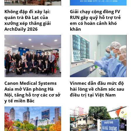
Không đập đi xây lại:
Giải chạy cộng đồng FV
quán trà Đà Lạt của
RUN gây quỹ hỗ trợ trẻ
xưởng xép thắng giải
em có hoàn cảnh khó
ArchDaily 2026
khăn
Canon Medical Systems
Vinmec dẫn đầu mức độ
Asia mở Văn phòng Hà
hài lòng về chăm sóc sau
Nội, tăng hỗ trợ các cơ sở
điều trị tại Việt Nam
y tế miền Bắc