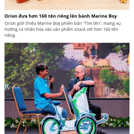
Orion đưa hơn 160 tên riêng lên bánh Marine Boy
Orion giới thiệu Marine Boy phiên bản “Tìm tên”, mang xu
hướng cá nhân hóa vào sản phẩm snack với hơn 160 tên
riêng.