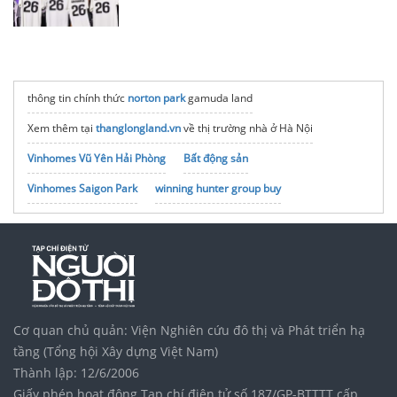
thông tin chính thức
norton park
gamuda land
Xem thêm tại
thanglongland.vn
về thị trường nhà ở Hà Nội
Vinhomes Vũ Yên Hải Phòng
Bất động sản
Vinhomes Saigon Park
winning hunter group buy
Bảng giá +8.888
sim lục quý 888888
Đẳng Cấp Doanh Nhân
Dự án
Vinhomes Hạ Long
thông tin bảng giá
noxh K Home Avenue Nhơn Trạch
Tập đoàn Bcons Group
phần mềm quản lý bán hàng nội thất
Địa chỉ
sửa nhà
uy tín
Cơ quan chủ quản: Viện Nghiên cứu đô thị và Phát triển hạ
Quà tặng doanh nghiệp
tầng (Tổng hội Xây dựng Việt Nam)
Thành lập: 12/6/2006
Giấy phép hoạt động Tạp chí điện tử số 187/GP-BTTTT cấp