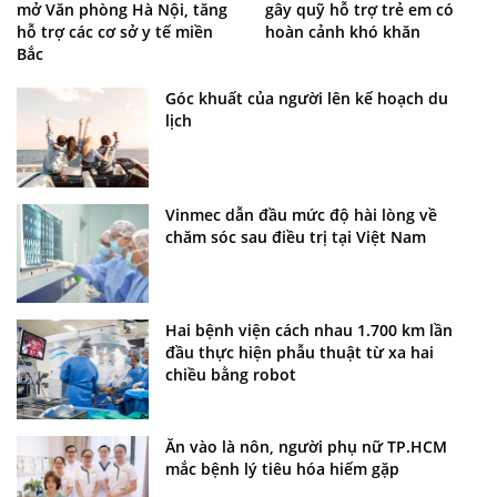
gây quỹ hỗ trợ trẻ em có
mở Văn phòng Hà Nội, tăng
hoàn cảnh khó khăn
hỗ trợ các cơ sở y tế miền
Bắc
Góc khuất của người lên kế hoạch du
lịch
Vinmec dẫn đầu mức độ hài lòng về
chăm sóc sau điều trị tại Việt Nam
Hai bệnh viện cách nhau 1.700 km lần
đầu thực hiện phẫu thuật từ xa hai
chiều bằng robot
Ăn vào là nôn, người phụ nữ TP.HCM
mắc bệnh lý tiêu hóa hiếm gặp