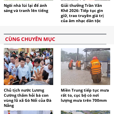
Ngôi nhà lùi lại để ánh
Giải thưởng Trần Văn
sáng và tranh lên tiếng
Khê 2026: Tiếp tục gìn
giữ, trao truyền giá trị
của âm nhạc dân tộc
CÙNG CHUYÊN MỤC
Chủ tịch nước Lương
Miền Trung tiếp tục mưa
Cường thăm hỏi bà con
rất to, cục bộ có nơi
vùng lũ xã Gò Nổi của Đà
lượng mưa trên 700mm
Nẵng