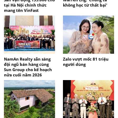
tại Hà Nội chính thức
không học từ thất bại'
mang tên VinFast
NamAn Realty sẵn sàng
Zalo vượt mốc 81 triệu
đội ngũ bán hàng cùng
người dùng
Sun Group cho kế hoạch
nửa cuối năm 2026