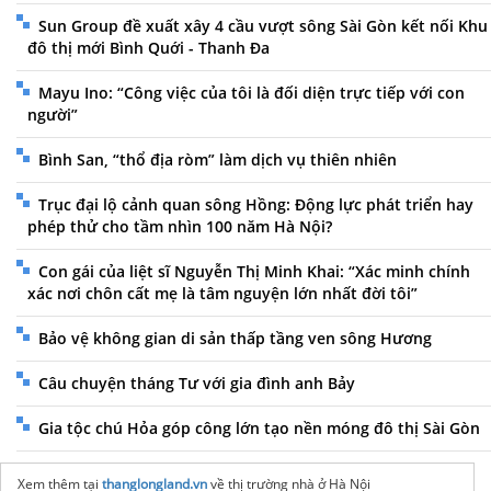
Sun Group đề xuất xây 4 cầu vượt sông Sài Gòn kết nối Khu
đô thị mới Bình Quới - Thanh Đa
Mayu Ino: “Công việc của tôi là đối diện trực tiếp với con
người”
Bình San, “thổ địa ròm” làm dịch vụ thiên nhiên
Trục đại lộ cảnh quan sông Hồng: Động lực phát triển hay
phép thử cho tầm nhìn 100 năm Hà Nội?
Con gái của liệt sĩ Nguyễn Thị Minh Khai: “Xác minh chính
xác nơi chôn cất mẹ là tâm nguyện lớn nhất đời tôi”
Bảo vệ không gian di sản thấp tầng ven sông Hương
Câu chuyện tháng Tư với gia đình anh Bảy
Gia tộc chú Hỏa góp công lớn tạo nền móng đô thị Sài Gòn
Xem thêm tại
thanglongland.vn
về thị trường nhà ở Hà Nội