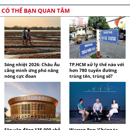
CÓ THỂ BẠN QUAN TÂM
Sóng nhiệt 2026: Châu Âu
TP.HCM xử lý thế nào với
căng mình ứng phó nắng
hơn 780 tuyến đường
nóng cực đoan
trùng tên, trùng số?
Sân vận động 135.000 chỗ
Warren Eng: 'Chúng ta