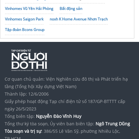
Vinhomes Vũ Yên Hải Phòng
Bất động sản
Vinhomes Saigon Park
noxh K Home Avenue Nhơn Trạch
Tập đoàn Bcons Group
Cơ quan chủ quản: Viện Nghiên cứu đô thị và Phát triển hạ
tầng (Tổng hội Xây dựng Việt Nam)
Thành lập: 12/6/2006
Giấy phép hoạt động Tạp chí điện tử số 187/GP-BTTTT cấp
ngày 26/5/2023
Tổng biên tập:
Nguyễn Đào Vĩnh Huy
Tổng thư ký tòa soạn, Ủy viên ban biên tập:
Ngô Trung Dũng
Tòa soạn và trị sự
: 386/55 Lê Văn Sỹ, phường Nhiêu Lộc,
TP.HCM