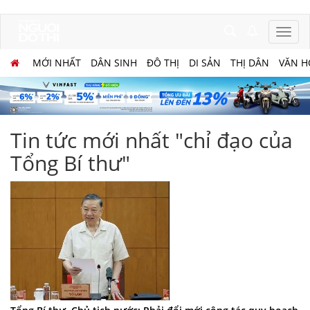
MỚI NHẤT
DÂN SINH
ĐÔ THỊ
DI SẢN
THỊ DÂN
VĂN H
Tin tức mới nhất "chỉ đạo của
Tổng Bí thư"