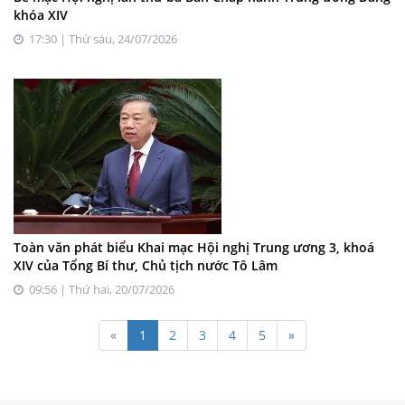
khóa XIV
17:30 | Thứ sáu, 24/07/2026
Toàn văn phát biểu Khai mạc Hội nghị Trung ương 3, khoá
XIV của Tổng Bí thư, Chủ tịch nước Tô Lâm
09:56 | Thứ hai, 20/07/2026
«
1
2
3
4
5
»