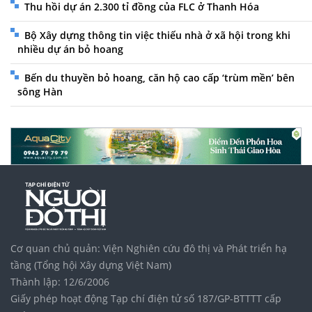
Thu hồi dự án 2.300 tỉ đồng của FLC ở Thanh Hóa
Bộ Xây dựng thông tin việc thiếu nhà ở xã hội trong khi
nhiều dự án bỏ hoang
Bến du thuyền bỏ hoang, căn hộ cao cấp ‘trùm mền’ bên
sông Hàn
Cơ quan chủ quản: Viện Nghiên cứu đô thị và Phát triển hạ
tầng (Tổng hội Xây dựng Việt Nam)
Thành lập: 12/6/2006
Giấy phép hoạt động Tạp chí điện tử số 187/GP-BTTTT cấp