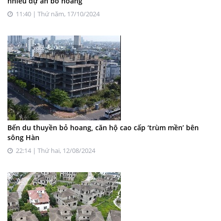
nhiều dự án bỏ hoang
11:40 | Thứ năm, 17/10/2024
Bến du thuyền bỏ hoang, căn hộ cao cấp ‘trùm mền’ bên
sông Hàn
22:14 | Thứ hai, 12/08/2024