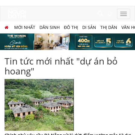
MỚI NHẤT
DÂN SINH
ĐÔ THỊ
DI SẢN
THỊ DÂN
VĂN H
Tin tức mới nhất "dự án bỏ
hoang"