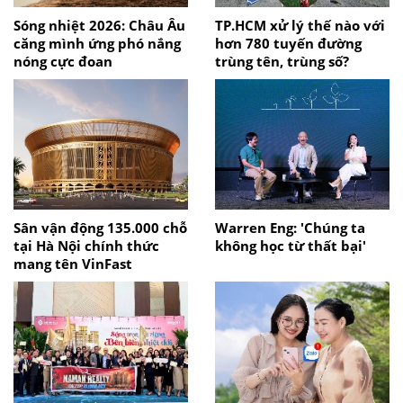
Sóng nhiệt 2026: Châu Âu
TP.HCM xử lý thế nào với
căng mình ứng phó nắng
hơn 780 tuyến đường
nóng cực đoan
trùng tên, trùng số?
Sân vận động 135.000 chỗ
Warren Eng: 'Chúng ta
tại Hà Nội chính thức
không học từ thất bại'
mang tên VinFast