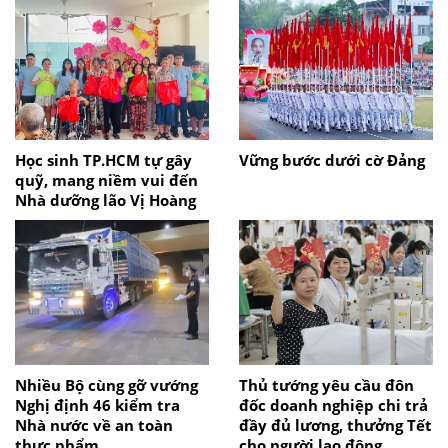
Học sinh TP.HCM tự gây
Vững bước dưới cờ Đảng
quỹ, mang niềm vui đến
Nhà dưỡng lão Vị Hoàng
Nhiều Bộ cùng gỡ vướng
Thủ tướng yêu cầu đôn
Nghị định 46 kiểm tra
đốc doanh nghiệp chi trả
Nhà nước về an toàn
đầy đủ lương, thưởng Tết
thực phẩm
cho người lao động