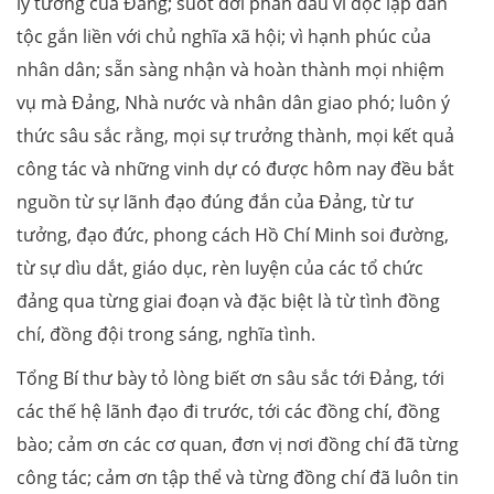
lý tưởng của Đảng; suốt đời phấn đấu vì độc lập dân
tộc gắn liền với chủ nghĩa xã hội; vì hạnh phúc của
nhân dân; sẵn sàng nhận và hoàn thành mọi nhiệm
vụ mà Đảng, Nhà nước và nhân dân giao phó; luôn ý
thức sâu sắc rằng, mọi sự trưởng thành, mọi kết quả
công tác và những vinh dự có được hôm nay đều bắt
nguồn từ sự lãnh đạo đúng đắn của Đảng, từ tư
tưởng, đạo đức, phong cách Hồ Chí Minh soi đường,
từ sự dìu dắt, giáo dục, rèn luyện của các tổ chức
đảng qua từng giai đoạn và đặc biệt là từ tình đồng
chí, đồng đội trong sáng, nghĩa tình.
Tổng Bí thư bày tỏ lòng biết ơn sâu sắc tới Đảng, tới
các thế hệ lãnh đạo đi trước, tới các đồng chí, đồng
bào; cảm ơn các cơ quan, đơn vị nơi đồng chí đã từng
công tác; cảm ơn tập thể và từng đồng chí đã luôn tin