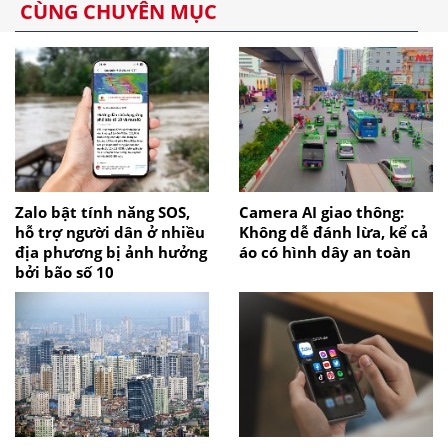
CÙNG CHUYÊN MỤC
Zalo bật tính năng SOS,
Camera AI giao thông:
hỗ trợ người dân ở nhiều
Không dễ đánh lừa, kể cả
địa phương bị ảnh hưởng
áo có hình dây an toàn
bởi bão số 10