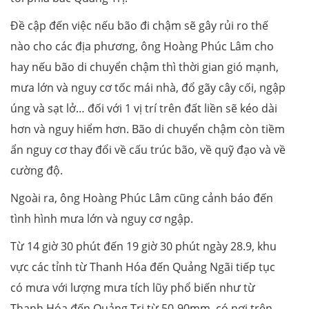
Đề cập đến việc nếu bão đi chậm sẽ gây rủi ro thế
nào cho các địa phương, ông Hoàng Phúc Lâm cho
hay nếu bão di chuyển chậm thì thời gian gió mạnh,
mưa lớn và nguy cơ tốc mái nhà, đổ gãy cây cối, ngập
úng và sạt lở… đối với 1 vị trí trên đất liền sẽ kéo dài
hơn và nguy hiểm hơn. Bão di chuyển chậm còn tiềm
ẩn nguy cơ thay đổi về cấu trúc bão, về quỹ đạo và về
cường độ.
Ngoài ra, ông Hoàng Phúc Lâm cũng cảnh báo đến
tình hình mưa lớn và nguy cơ ngập.
Từ 14 giờ 30 phút đến 19 giờ 30 phút ngày 28.9, khu
vực các tỉnh từ Thanh Hóa đến Quảng Ngãi tiếp tục
có mưa với lượng mưa tích lũy phổ biến như từ
Thanh Hóa đến Quảng Trị từ 50-90mm, có nơi trên