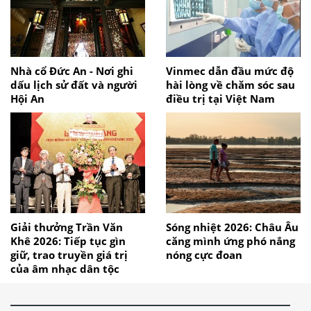
Nhà cổ Đức An - Nơi ghi
Vinmec dẫn đầu mức độ
dấu lịch sử đất và người
hài lòng về chăm sóc sau
Hội An
điều trị tại Việt Nam
Giải thưởng Trần Văn
Sóng nhiệt 2026: Châu Âu
Khê 2026: Tiếp tục gìn
căng mình ứng phó nắng
giữ, trao truyền giá trị
nóng cực đoan
của âm nhạc dân tộc