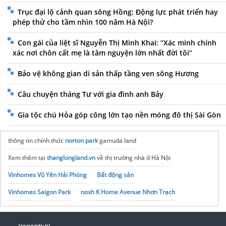
Trục đại lộ cảnh quan sông Hồng: Động lực phát triển hay
phép thử cho tầm nhìn 100 năm Hà Nội?
Con gái của liệt sĩ Nguyễn Thị Minh Khai: “Xác minh chính
xác nơi chôn cất mẹ là tâm nguyện lớn nhất đời tôi”
Bảo vệ không gian di sản thấp tầng ven sông Hương
Câu chuyện tháng Tư với gia đình anh Bảy
Gia tộc chú Hỏa góp công lớn tạo nền móng đô thị Sài Gòn
thông tin chính thức
norton park
gamuda land
Xem thêm tại
thanglongland.vn
về thị trường nhà ở Hà Nội
Vinhomes Vũ Yên Hải Phòng
Bất động sản
Vinhomes Saigon Park
noxh K Home Avenue Nhơn Trạch
Tập đoàn Bcons Group