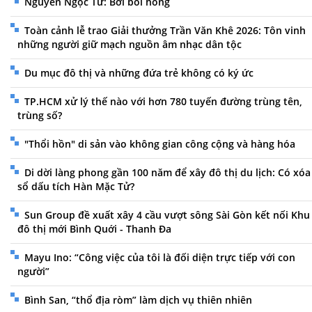
Nguyễn Ngọc Tư: Bởi bôi hồng
Toàn cảnh lễ trao Giải thưởng Trần Văn Khê 2026: Tôn vinh
những người giữ mạch nguồn âm nhạc dân tộc
Du mục đô thị và những đứa trẻ không có ký ức
TP.HCM xử lý thế nào với hơn 780 tuyến đường trùng tên,
trùng số?
"Thổi hồn" di sản vào không gian công cộng và hàng hóa
Di dời làng phong gần 100 năm để xây đô thị du lịch: Có xóa
sổ dấu tích Hàn Mặc Tử?
Sun Group đề xuất xây 4 cầu vượt sông Sài Gòn kết nối Khu
đô thị mới Bình Quới - Thanh Đa
Mayu Ino: “Công việc của tôi là đối diện trực tiếp với con
người”
Bình San, “thổ địa ròm” làm dịch vụ thiên nhiên