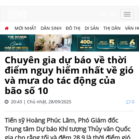
MỚI NHẤT
DÂN SINH
ĐÔ THỊ
DI SẢN
THỊ DÂN
VĂN H
Chuyên gia dự báo về thời
điểm nguy hiểm nhất về gió
và mưa do tác động của
bão số 10
20:43 | Chủ nhật, 28/09/2025
0
Tiến sỹ Hoàng Phúc Lâm, Phó Giám đốc
Trung tâm Dự báo Khí tượng Thủy văn Quốc
gia cho rằng tối và đêm 28.9 là thời điểm gió