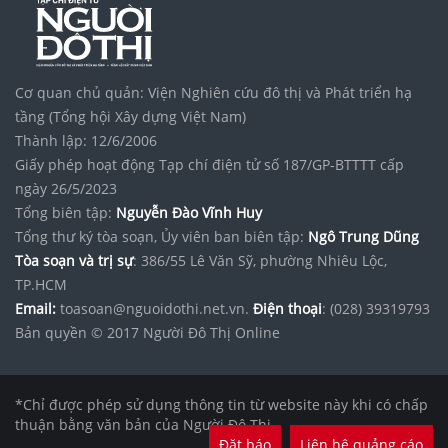
Cơ quan chủ quản: Viện Nghiên cứu đô thị và Phát triển hạ
tầng (Tổng hội Xây dựng Việt Nam)
Thành lập: 12/6/2006
Giấy phép hoạt động Tạp chí điện tử số 187/GP-BTTTT cấp
ngày 26/5/2023
Tổng biên tập:
Nguyễn Đào Vĩnh Huy
Tổng thư ký tòa soạn, Ủy viên ban biên tập:
Ngô Trung Dũng
Tòa soạn và trị sự
: 386/55 Lê Văn Sỹ, phường Nhiêu Lộc,
TP.HCM
Email:
toasoan@nguoidothi.net.vn.
Điện thoại
: (028) 39319793
Bản quyền © 2017 Người Đô Thị Online
*Chỉ được phép sử dụng thông tin từ website này khi có chấp
thuận bằng văn bản của Người Đô Thị.
Đặt báo
Liên hệ quảng cáo