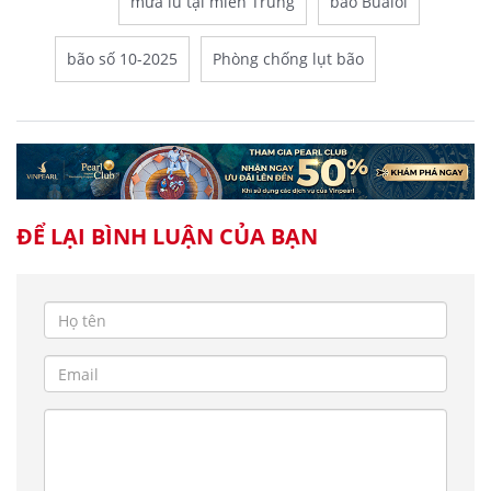
mưa lũ tại miền Trung
bão Bualoi
bão số 10-2025
Phòng chống lụt bão
ĐỂ LẠI BÌNH LUẬN CỦA BẠN