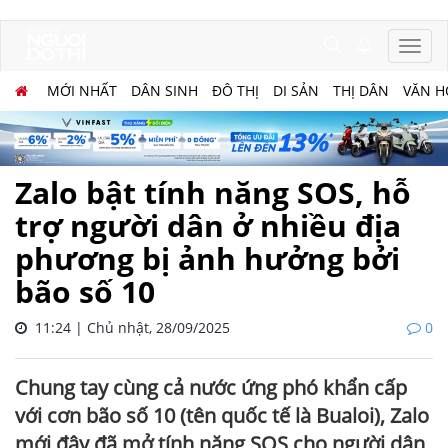
MỚI NHẤT
DÂN SINH
ĐÔ THỊ
DI SẢN
THỊ DÂN
VĂN H
Zalo bật tính năng SOS, hỗ
trợ người dân ở nhiều địa
phương bị ảnh hưởng bởi
bão số 10
11:24 | Chủ nhật, 28/09/2025
0
Chung tay cùng cả nước ứng phó khẩn cấp
với cơn bão số 10 (tên quốc tế là Bualoi), Zalo
mới đây đã mở tính năng SOS cho người dân