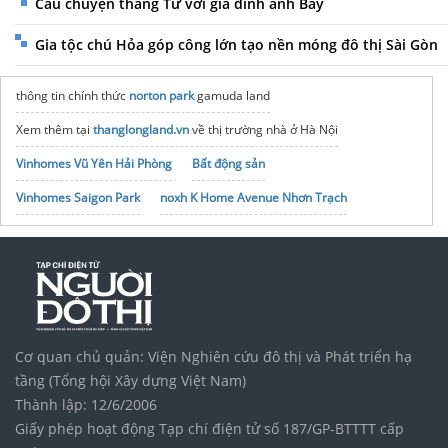
Câu chuyện tháng Tư với gia đình anh Bảy
Gia tộc chú Hỏa góp công lớn tạo nền móng đô thị Sài Gòn
thông tin chính thức
norton park
gamuda land
Xem thêm tại
thanglongland.vn
về thị trường nhà ở Hà Nội
Vinhomes Vũ Yên Hải Phòng
Bất động sản
Vinhomes Saigon Park
noxh K Home Avenue Nhơn Trạch
Tập đoàn Bcons Group
Cơ quan chủ quản: Viện Nghiên cứu đô thị và Phát triển hạ
tầng (Tổng hội Xây dựng Việt Nam)
Thành lập: 12/6/2006
Giấy phép hoạt động Tạp chí điện tử số 187/GP-BTTTT cấp