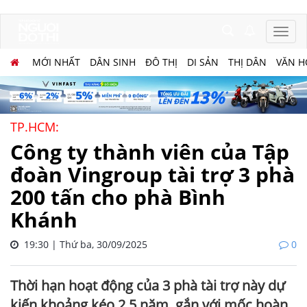
MỚI NHẤT
DÂN SINH
ĐÔ THỊ
DI SẢN
THỊ DÂN
VĂN H
TP.HCM:
Công ty thành viên của Tập
đoàn Vingroup tài trợ 3 phà
200 tấn cho phà Bình
Khánh
19:30 | Thứ ba, 30/09/2025
0
Thời hạn hoạt động của 3 phà tài trợ này dự
kiến khoảng kéo 2,5 năm, gắn với mốc hoàn