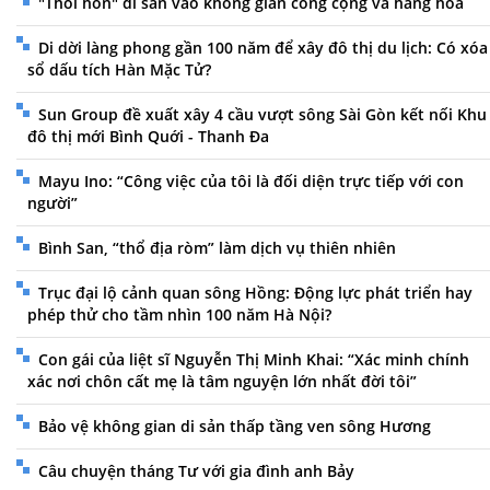
"Thổi hồn" di sản vào không gian công cộng và hàng hóa
Di dời làng phong gần 100 năm để xây đô thị du lịch: Có xóa
sổ dấu tích Hàn Mặc Tử?
Sun Group đề xuất xây 4 cầu vượt sông Sài Gòn kết nối Khu
đô thị mới Bình Quới - Thanh Đa
Mayu Ino: “Công việc của tôi là đối diện trực tiếp với con
người”
Bình San, “thổ địa ròm” làm dịch vụ thiên nhiên
Trục đại lộ cảnh quan sông Hồng: Động lực phát triển hay
phép thử cho tầm nhìn 100 năm Hà Nội?
Con gái của liệt sĩ Nguyễn Thị Minh Khai: “Xác minh chính
xác nơi chôn cất mẹ là tâm nguyện lớn nhất đời tôi”
Bảo vệ không gian di sản thấp tầng ven sông Hương
Câu chuyện tháng Tư với gia đình anh Bảy