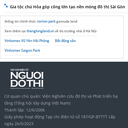
Gia tộc chú Hỏa góp công lớn tạo nền móng đô thị Sài Gòn
thông tin chính thức
norton park
gamuda land
Xem thêm tại
thanglongland.vn
về thị trường nhà ở Hà Nội
Vinhomes Vũ Yên Hải Phòng
Bất động sản
Vinhomes Saigon Park
chi tiết dự án
vinhomes saigon park hóc môn
Khu đô thị
Vinhomes Saigon Park
Căn hộ
Vinhomes Hóc Môn
làng vân vingroup
Khi nào nên nghe dữ liệu hơn ý kiến cá nhân?
Chính sách mở bán
sungroup bắc ninh
Cơ quan chủ quản: Viện Nghiên cứu đô thị và Phát triển hạ
noxh K Home Avenue Nhơn Trạch
Tập đoàn Bcons Group
tầng (Tổng hội Xây dựng Việt Nam)
Thành lập: 12/6/2006
Giấy phép hoạt động Tạp chí điện tử số 187/GP-BTTTT cấp
ngày 26/5/2023