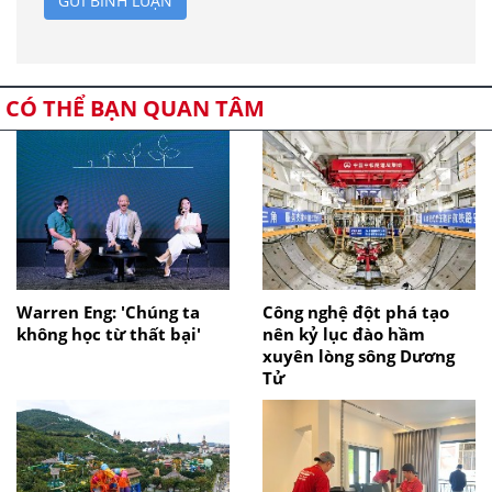
GỬI BÌNH LUẬN
CÓ THỂ BẠN QUAN TÂM
Warren Eng: 'Chúng ta
Công nghệ đột phá tạo
không học từ thất bại'
nên kỷ lục đào hầm
xuyên lòng sông Dương
Tử