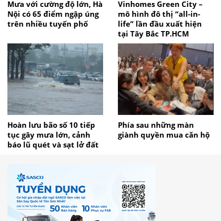
Mưa với cường độ lớn, Hà
Vinhomes Green City –
Nội có 65 điểm ngập úng
mô hình đô thị “all-in-
trên nhiều tuyến phố
life” lần đầu xuất hiện
tại Tây Bắc TP.HCM
Hoàn lưu bão số 10 tiếp
Phía sau những màn
tục gây mưa lớn, cảnh
giành quyền mua căn hộ
báo lũ quét và sạt lở đất