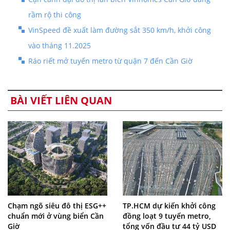
rầm rộ thi công
VinSpeed đề xuất làm đường sắt 350 km/h, khởi công
vào tháng 11.2025
Ráo riết mở tuyến metro từ quận 7 đến Cần Giờ
BÀI VIẾT LIÊN QUAN
Chạm ngõ siêu đô thị ESG++
TP.HCM dự kiến khởi công
chuẩn mới ở vùng biển Cần
đồng loạt 9 tuyến metro,
Giờ
tổng vốn đầu tư 44 tỷ USD