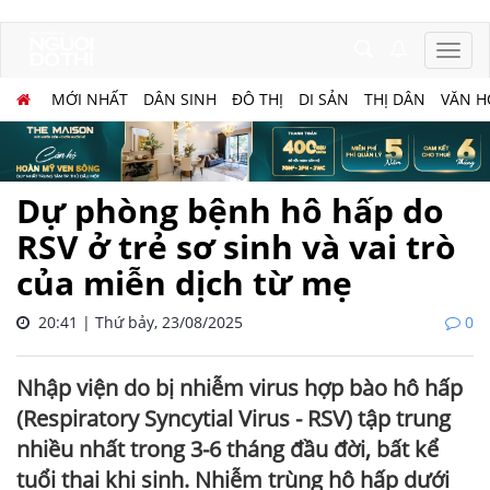
MỚI NHẤT
DÂN SINH
ĐÔ THỊ
DI SẢN
THỊ DÂN
VĂN H
Dự phòng bệnh hô hấp do
RSV ở trẻ sơ sinh và vai trò
của miễn dịch từ mẹ
20:41 | Thứ bảy, 23/08/2025
0
Nhập viện do bị nhiễm virus hợp bào hô hấp
(Respiratory Syncytial Virus - RSV) tập trung
nhiều nhất trong 3-6 tháng đầu đời, bất kể
tuổi thai khi sinh. Nhiễm trùng hô hấp dưới