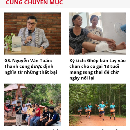
CÙNG CHUYÊN MỤC
GS. Nguyễn Văn Tuấn:
Kỳ tích: Ghép bàn tay vào
Thành công được định
chân cho cô gái 18 tuổi
nghĩa từ những thất bại
mang song thai để chờ
ngày nối lại