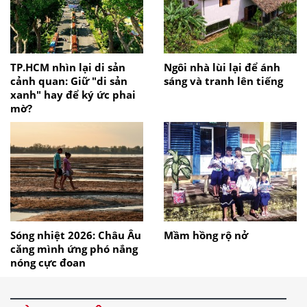
TP.HCM nhìn lại di sản
Ngôi nhà lùi lại để ánh
cảnh quan: Giữ "di sản
sáng và tranh lên tiếng
xanh" hay để ký ức phai
mờ?
Sóng nhiệt 2026: Châu Âu
Mầm hồng rộ nở
căng mình ứng phó nắng
nóng cực đoan