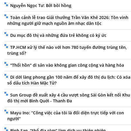
Nguyễn Ngọc Tư: Bởi bôi hồng
Toàn cảnh lễ trao Giải thưởng Trần Văn Khê 2026: Tôn vinh
những người giữ mạch nguồn âm nhạc dân tộc
Du mục đô thị và những đứa trẻ không có ký ức
TP.HCM xử lý thế nào với hơn 780 tuyến đường trùng tên,
trùng số?
"Thổi hồn" di sản vào không gian công cộng và hàng hóa
Di dời làng phong gần 100 năm để xây đô thị du lịch: Có xóa
sổ dấu tích Hàn Mặc Tử?
Sun Group đề xuất xây 4 cầu vượt sông Sài Gòn kết nối Khu
đô thị mới Bình Quới - Thanh Đa
Mayu Ino: “Công việc của tôi là đối diện trực tiếp với con
người”
Bình San, “thổ địa ròm” làm dịch vụ thiên nhiên