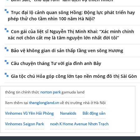
Trục đại lộ cảnh quan sông Hồng: Động lực phát triển hay
phép thử cho tầm nhìn 100 năm Hà Nội?
Con gái của liệt sĩ Nguyễn Thị Minh Khai: “Xác minh chính
xác nơi chôn cất mẹ là tâm nguyện lớn nhất đời tôi”
Bảo vệ không gian di sản thấp tầng ven sông Hương
Câu chuyện tháng Tư với gia đình anh Bảy
Gia tộc chú Hỏa góp công lớn tạo nền móng đô thị Sài Gòn
thông tin chính thức
norton park
gamuda land
Xem thêm tại
thanglongland.vn
về thị trường nhà ở Hà Nội
Vinhomes Vũ Yên Hải Phòng
Nanakids
Bất động sản
Vinhomes Saigon Park
noxh K Home Avenue Nhơn Trạch
Tập đoàn Bcons Group