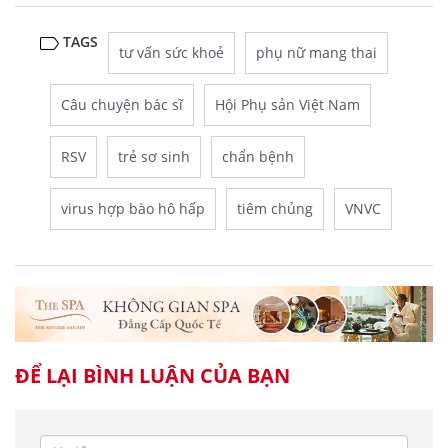
TAGS
tư vấn sức khoẻ
phụ nữ mang thai
Câu chuyện bác sĩ
Hội Phụ sản Việt Nam
RSV
trẻ sơ sinh
chẩn bệnh
virus hợp bào hô hấp
tiêm chủng
VNVC
ĐỂ LẠI BÌNH LUẬN CỦA BẠN