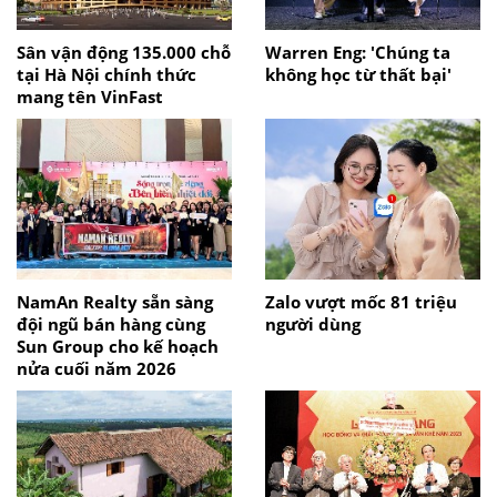
Sân vận động 135.000 chỗ
Warren Eng: 'Chúng ta
tại Hà Nội chính thức
không học từ thất bại'
mang tên VinFast
NamAn Realty sẵn sàng
Zalo vượt mốc 81 triệu
đội ngũ bán hàng cùng
người dùng
Sun Group cho kế hoạch
nửa cuối năm 2026