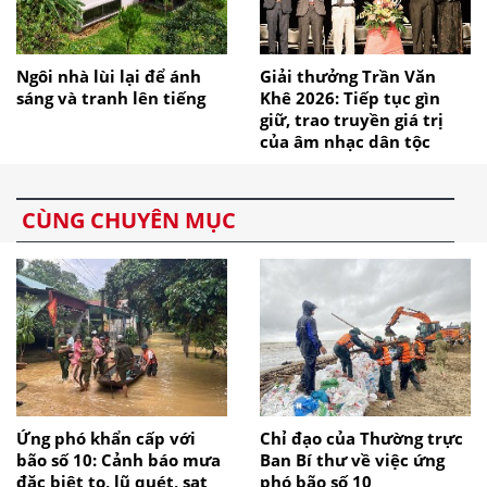
Ngôi nhà lùi lại để ánh
Giải thưởng Trần Văn
sáng và tranh lên tiếng
Khê 2026: Tiếp tục gìn
giữ, trao truyền giá trị
của âm nhạc dân tộc
CÙNG CHUYÊN MỤC
Ứng phó khẩn cấp với
Chỉ đạo của Thường trực
bão số 10: Cảnh báo mưa
Ban Bí thư về việc ứng
đặc biệt to, lũ quét, sạt
phó bão số 10