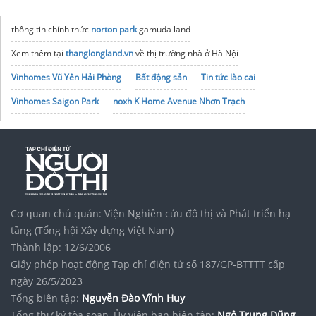
thông tin chính thức
norton park
gamuda land
Xem thêm tại
thanglongland.vn
về thị trường nhà ở Hà Nội
Vinhomes Vũ Yên Hải Phòng
Bất động sản
Tin tức lào cai
Vinhomes Saigon Park
noxh K Home Avenue Nhơn Trạch
Tập đoàn Bcons Group
Cơ quan chủ quản: Viện Nghiên cứu đô thị và Phát triển hạ
tầng (Tổng hội Xây dựng Việt Nam)
Thành lập: 12/6/2006
Giấy phép hoạt động Tạp chí điện tử số 187/GP-BTTTT cấp
ngày 26/5/2023
Tổng biên tập:
Nguyễn Đào Vĩnh Huy
Tổng thư ký tòa soạn, Ủy viên ban biên tập:
Ngô Trung Dũng