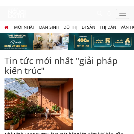
MỚI NHẤT
DÂN SINH
ĐÔ THỊ
DI SẢN
THỊ DÂN
VĂN H
Tin tức mới nhất "giải pháp
kiến trúc"