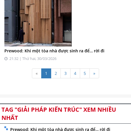
Prewood: Khi một tòa nhà được sinh ra để… rời đi
21:32 | Thứ hai, 30/03/2026
«
1
2
3
4
5
»
TAG "GIẢI PHÁP KIẾN TRÚC" XEM NHIỀU
NHẤT
Prewood: Khi một tòa nhà được sinh ra để… rời đi