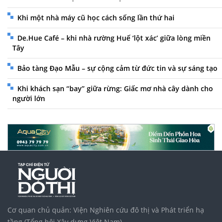
Khi một nhà máy cũ học cách sống lần thứ hai
De.Hue Café – khi nhà rường Huế ‘lột xác’ giữa lòng miền
Tây
Bảo tàng Đạo Mẫu – sự cộng cảm từ đức tin và sự sáng tạo
Khi khách sạn “bay” giữa rừng: Giấc mơ nhà cây dành cho
người lớn
Cơ quan chủ quản: Viện Nghiên cứu đô thị và Phát triển hạ
tầng (Tổng hội Xây dựng Việt Nam)