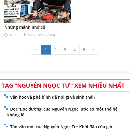
Những mảnh nhớ cũ
18:33 | Thứ tư, 18/12/2024
«
1
2
3
4
5
»
TAG "NGUYỄN NGỌC TƯ" XEM NHIỀU NHẤT
Văn học và phê bình đã nói gì về sinh thái?
Đọc 'Dọc đường' của Nguyên Ngọc, ước ao một thế hệ
khổng lồ…
Tản văn mới của Nguyễn Ngọc Tư: Khởi đầu của gió