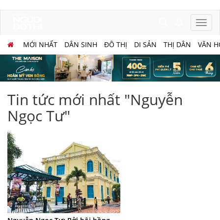
MỚI NHẤT
DÂN SINH
ĐÔ THỊ
DI SẢN
THỊ DÂN
VĂN H
Tin tức mới nhất "Nguyễn
Ngọc Tư"