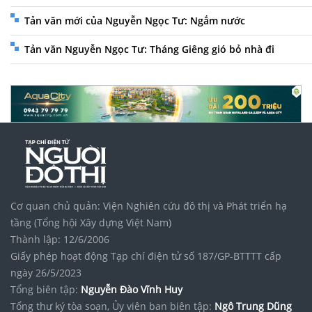
Tản văn mới của Nguyễn Ngọc Tư: Ngắm nước
Tản văn Nguyễn Ngọc Tư: Tháng Giêng gió bỏ nhà đi
Cơ quan chủ quản: Viện Nghiên cứu đô thị và Phát triển hạ
tầng (Tổng hội Xây dựng Việt Nam)
Thành lập: 12/6/2006
Giấy phép hoạt động Tạp chí điện tử số 187/GP-BTTTT cấp
ngày 26/5/2023
Tổng biên tập:
Nguyễn Đào Vĩnh Huy
Tổng thư ký tòa soạn, Ủy viên ban biên tập:
Ngô Trung Dũng