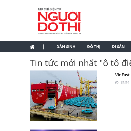
|
DÂN SINH
ĐÔ THỊ
DI SẢN
Tin tức mới nhất "ô tô đ
VinFast
15:54 