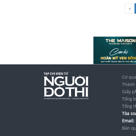
«
Cơ qua
Thành 
Giấy p
Tổng b
Tổng t
Tòa soạ
Email:
Bản qu