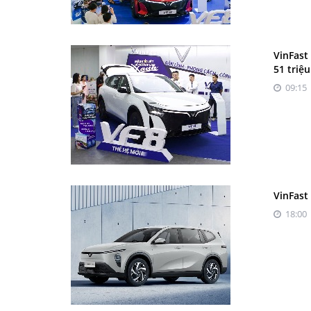
VinFast
51 triệ
09:15 
VinFast
18:00 