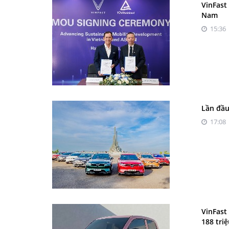
VinFast
Nam
15:36 
Lần đầu
17:08 
VinFast
188 tri