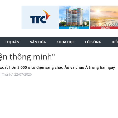
THỊ DÂN
VĂN HÓA
KHOA HỌC
LỐI SỐNG
DI
iện thông minh"
 xuất hơn 5.000 ô tô điện sang châu Âu và châu Á trong hai ngày
| Thứ tư, 22/07/2026