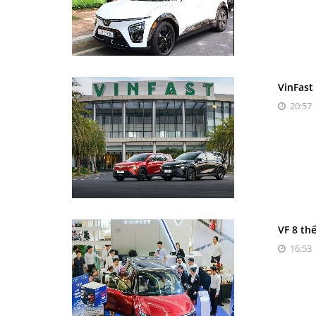
VinFast
20:57 
VF 8 th
16:53 