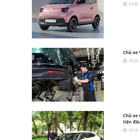
15:35 
Chủ xe 
16:23 
Chủ xe 
tiện đâ
10:10 