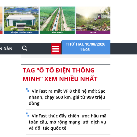
THỨ HAI, 10/08/2026
ỄN ĐÀN
11:05
TAG "Ô TÔ ĐIỆN THÔNG
MINH" XEM NHIỀU NHẤT
VinFast ra mắt VF 8 thế hệ mới: Sạc
nhanh, chạy 500 km, giá từ 999 triệu
đồng
VinFast thúc đẩy chiến lược hậu mãi
toàn cầu, mở rộng mạng lưới dịch vụ
và đối tác quốc tế