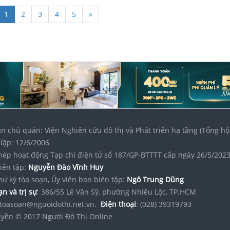
1
2
3
4
5
»
n chủ quản: Viện Nghiên cứu đô thị và Phát triển hạ tầng (Tổng hộ
lập: 12/6/2006
hép hoạt động Tạp chí điện tử số 187/GP-BTTTT cấp ngày 26/5/202
iên tập:
Nguyễn Đào Vĩnh Huy
hư ký tòa soạn, Ủy viên ban biên tập:
Ngô Trung Dũng
n và trị sự
: 386/55 Lê Văn Sỹ, phường Nhiêu Lộc, TP.HCM
toasoan@nguoidothi.net.vn.
Điện thoại
: (028) 39319793
yền © 2017 Người Đô Thị Online