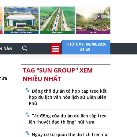
THỨ BẢY, 08/08/2026
ỄN ĐÀN
05:43
TAG "SUN GROUP" XEM
NHIỀU NHẤT
 nửa
Động thổ dự án tổ hợp cáp treo kết
hợp du lịch văn hóa lịch sử Điện Biên
Phủ
Tác động của dự án du lịch cáp treo
lên “huyệt đạo thiêng” núi Nưa
Nguy cơ từ quần thể du lịch trên núi