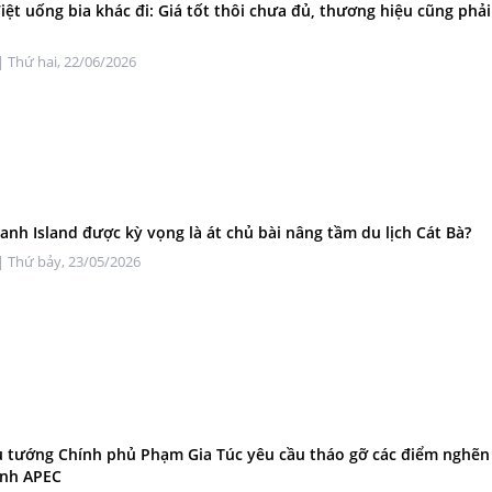
iệt uống bia khác đi: Giá tốt thôi chưa đủ, thương hiệu cũng phải
| Thứ hai, 22/06/2026
Xanh Island được kỳ vọng là át chủ bài nâng tầm du lịch Cát Bà?
| Thứ bảy, 23/05/2026
 tướng Chính phủ Phạm Gia Túc yêu cầu tháo gỡ các điểm nghẽn
ình APEC