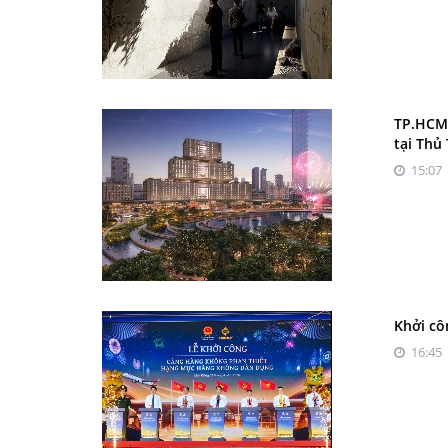
TP.HCM 
tại Thủ
15:07 
Khởi cô
16:45 