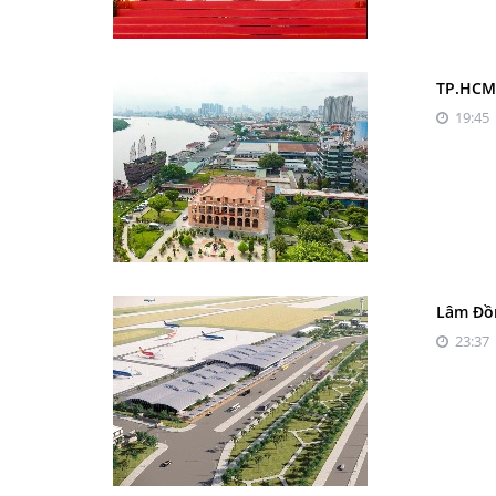
TP.HCM 
19:45 
Lâm Đồn
23:37 