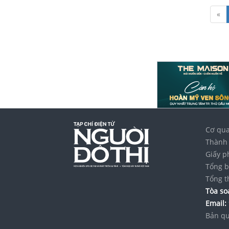
«
Cơ qua
Thành 
Giấy p
Tổng b
Tổng t
Tòa soạ
Email:
Bản qu