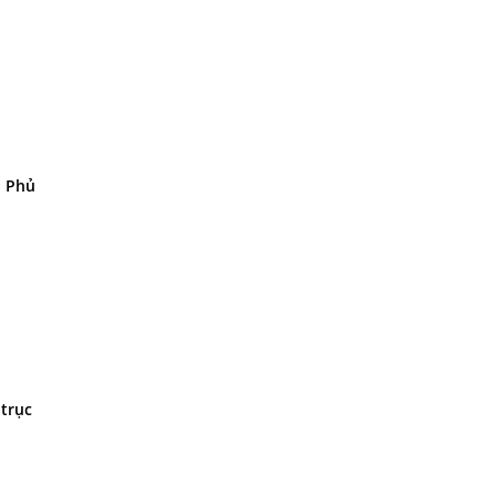
n Phủ
 trục