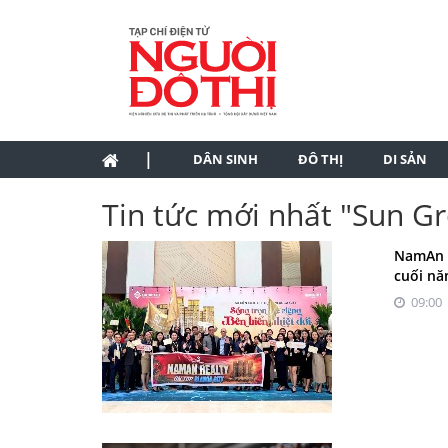
|
DÂN SINH
ĐÔ THỊ
DI SẢN
Tin tức mới nhất "Sun G
NamAn R
cuối nă
09:00 