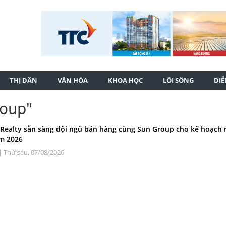
THỊ DÂN
VĂN HÓA
KHOA HỌC
LỐI SỐNG
DI
roup"
ealty sẵn sàng đội ngũ bán hàng cùng Sun Group cho kế hoạch
m 2026
| Thứ sáu, 07/08/2026