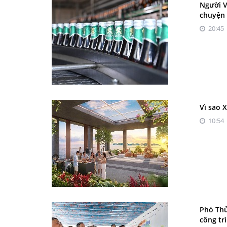
Người V
chuyện
20:45 
Vì sao 
10:54 
Phó Thủ
công tr