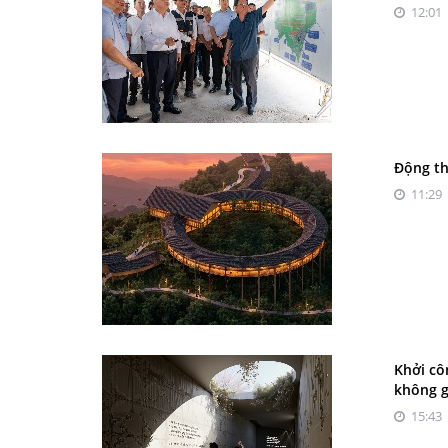
12:01 
Động th
11:29 
Khởi cô
không g
15:43 