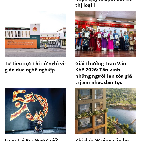
thị loại I
Từ tiêu cực thi cử nghĩ về
Giải thưởng Trần Văn
giáo dục nghề nghiệp
Khê 2026: Tôn vinh
những người lan tỏa giá
trị âm nhạc dân tộc
Loan Tài Ký: Người giữ
Khi dấu '+' giúp căn hộ