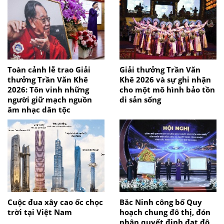
Toàn cảnh lễ trao Giải
Giải thưởng Trần Văn
thưởng Trần Văn Khê
Khê 2026 và sự ghi nhận
2026: Tôn vinh những
cho một mô hình bảo tồn
người giữ mạch nguồn
di sản sống
âm nhạc dân tộc
Cuộc đua xây cao ốc chọc
Bắc Ninh công bố Quy
trời tại Việt Nam
hoạch chung đô thị, đón
nhận quyết định đạt đô