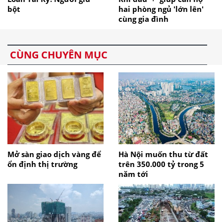
bột
hai phòng ngủ 'lớn lên'
cùng gia đình
CÙNG CHUYÊN MỤC
Mở sàn giao dịch vàng để
Hà Nội muốn thu từ đất
ổn định thị trường
trên 350.000 tỷ trong 5
năm tới