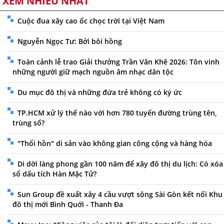
XEM NHIỀU NHẤT
Cuộc đua xây cao ốc chọc trời tại Việt Nam
Nguyễn Ngọc Tư: Bởi bôi hồng
Toàn cảnh lễ trao Giải thưởng Trần Văn Khê 2026: Tôn vinh
những người giữ mạch nguồn âm nhạc dân tộc
Du mục đô thị và những đứa trẻ không có ký ức
TP.HCM xử lý thế nào với hơn 780 tuyến đường trùng tên,
trùng số?
"Thổi hồn" di sản vào không gian công cộng và hàng hóa
Di dời làng phong gần 100 năm để xây đô thị du lịch: Có xóa
sổ dấu tích Hàn Mặc Tử?
Sun Group đề xuất xây 4 cầu vượt sông Sài Gòn kết nối Khu
đô thị mới Bình Quới - Thanh Đa