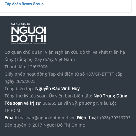
Tập đoàn Bcons Group
Cơ quan chủ quản: Viện Nghiên cứu đô thị và Phát triển hạ
tầng (Tổng hội Xây dựng Việt Nam)
Thành lập: 12/6/2006
Giấy phép hoạt động Tạp chí điện tử số 187/GP-BTTTT cấp
ngày 26/5/2023
Tổng biên tập:
Nguyễn Đào Vĩnh Huy
Tổng thư ký tòa soạn, Ủy viên ban biên tập:
Ngô Trung Dũng
Tòa soạn và trị sự
: 386/55 Lê Văn Sỹ, phường Nhiêu Lộc,
TP.HCM
Email:
toasoan@nguoidothi.net.vn.
Điện thoại
: (028) 39319793
Bản quyền © 2017 Người Đô Thị Online