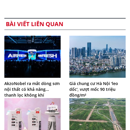
BÀI VIẾT LIÊN QUAN
AkzoNobel ra mắt dòng sơn
Giá chung cư Hà Nội 'leo
nội thất có khả năng...
dốc', vượt mốc 90 triệu
thanh lọc không khí
đồng/m²