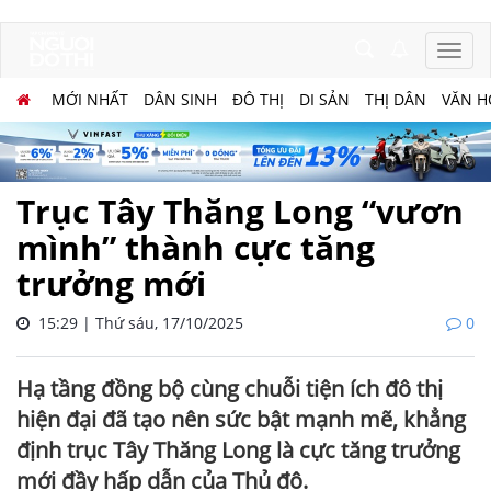
MỚI NHẤT
DÂN SINH
ĐÔ THỊ
DI SẢN
THỊ DÂN
VĂN H
Trục Tây Thăng Long “vươn
mình” thành cực tăng
trưởng mới
15:29 | Thứ sáu, 17/10/2025
0
Hạ tầng đồng bộ cùng chuỗi tiện ích đô thị
hiện đại đã tạo nên sức bật mạnh mẽ, khẳng
định trục Tây Thăng Long là cực tăng trưởng
mới đầy hấp dẫn của Thủ đô.