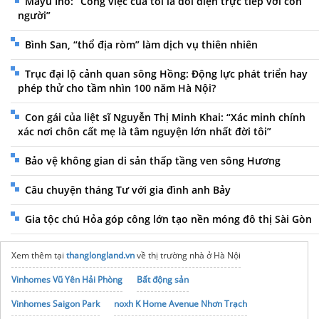
Mayu Ino: “Công việc của tôi là đối diện trực tiếp với con
người”
Bình San, “thổ địa ròm” làm dịch vụ thiên nhiên
Trục đại lộ cảnh quan sông Hồng: Động lực phát triển hay
phép thử cho tầm nhìn 100 năm Hà Nội?
Con gái của liệt sĩ Nguyễn Thị Minh Khai: “Xác minh chính
xác nơi chôn cất mẹ là tâm nguyện lớn nhất đời tôi”
Bảo vệ không gian di sản thấp tầng ven sông Hương
Câu chuyện tháng Tư với gia đình anh Bảy
Gia tộc chú Hỏa góp công lớn tạo nền móng đô thị Sài Gòn
Xem thêm tại
thanglongland.vn
về thị trường nhà ở Hà Nội
Vinhomes Vũ Yên Hải Phòng
Bất động sản
Vinhomes Saigon Park
noxh K Home Avenue Nhơn Trạch