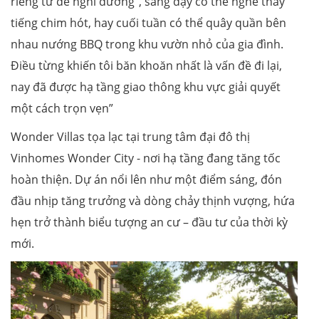
riêng tư để nghỉ dưỡng”, sáng dậy có thể nghe thấy
tiếng chim hót, hay cuối tuần có thể quây quần bên
nhau nướng BBQ trong khu vườn nhỏ của gia đình.
Điều từng khiến tôi băn khoăn nhất là vấn đề đi lại,
nay đã được hạ tầng giao thông khu vực giải quyết
một cách trọn vẹn”
Wonder Villas tọa lạc tại trung tâm đại đô thị
Vinhomes Wonder City - nơi hạ tầng đang tăng tốc
hoàn thiện. Dự án nổi lên như một điểm sáng, đón
đầu nhịp tăng trưởng và dòng chảy thịnh vượng, hứa
hẹn trở thành biểu tượng an cư – đầu tư của thời kỳ
mới.