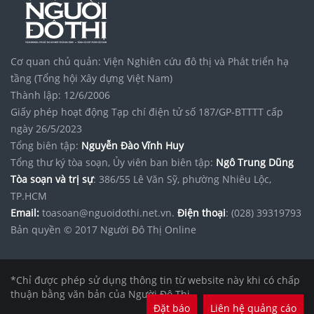
Cơ quan chủ quản: Viện Nghiên cứu đô thị và Phát triển hạ
tầng (Tổng hội Xây dựng Việt Nam)
Thành lập: 12/6/2006
Giấy phép hoạt động Tạp chí điện tử số 187/GP-BTTTT cấp
ngày 26/5/2023
Tổng biên tập:
Nguyễn Đào Vĩnh Huy
Tổng thư ký tòa soạn, Ủy viên ban biên tập:
Ngô Trung Dũng
Tòa soạn và trị sự
: 386/55 Lê Văn Sỹ, phường Nhiêu Lộc,
TP.HCM
Email:
toasoan@nguoidothi.net.vn.
Điện thoại
: (028) 39319793
Bản quyền © 2017 Người Đô Thị Online
*Chỉ được phép sử dụng thông tin từ website này khi có chấp
thuận bằng văn bản của Người Đô Thị.
Đặt báo
Liên hệ quảng cáo