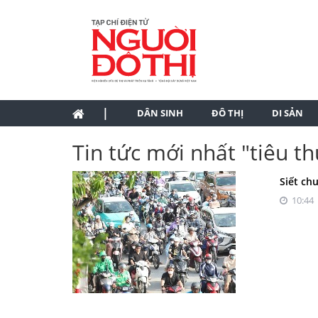
|
DÂN SINH
ĐÔ THỊ
DI SẢN
Tin tức mới nhất "tiêu th
Siết ch
10:44 