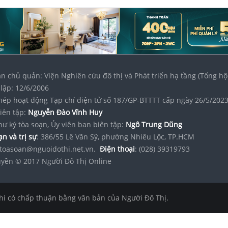
n chủ quản: Viện Nghiên cứu đô thị và Phát triển hạ tầng (Tổng hộ
lập: 12/6/2006
hép hoạt động Tạp chí điện tử số 187/GP-BTTTT cấp ngày 26/5/202
iên tập:
Nguyễn Đào Vĩnh Huy
hư ký tòa soạn, Ủy viên ban biên tập:
Ngô Trung Dũng
n và trị sự
: 386/55 Lê Văn Sỹ, phường Nhiêu Lộc, TP.HCM
toasoan@nguoidothi.net.vn.
Điện thoại
: (028) 39319793
yền © 2017 Người Đô Thị Online
hi có chấp thuận bằng văn bản của Người Đô Thị.