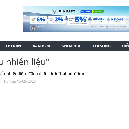
THỊ DÂN
VĂN HÓA
KHOA HỌC
LỐI SỐNG
DI
ụ nhiên liệu"
uẩn nhiên liệu: Cần có lộ trình "hài hòa" hơn
| Thứ hai, 15/09/2025