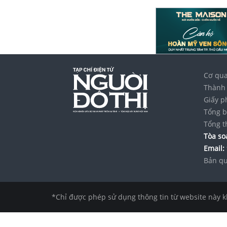
Cơ qua
Thành 
Giấy p
Tổng b
Tổng t
Tòa soạ
Email:
Bản qu
*Chỉ được phép sử dụng thông tin từ website này k