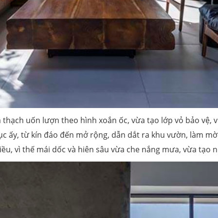
 thạch uốn lượn theo hình xoắn ốc, vừa tạo lớp vỏ bảo vệ, 
c ấy, từ kín đáo đến mở rộng, dẫn dắt ra khu vườn, làm mờ đ
u, vì thế mái dốc và hiên sâu vừa che nắng mưa, vừa tạo n