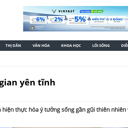
THỊ DÂN
VĂN HÓA
KHOA HỌC
LỐI SỐNG
DI
gian yên tĩnh
ện thực hóa ý tưởng sống gần gũi thiên nhiên với