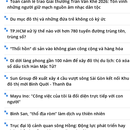
Toàn cảnh lễ trao Giải thưởng Trần Văn Khê 2026: Tôn vinh
những người giữ mạch nguồn âm nhạc dân tộc
Du mục đô thị và những đứa trẻ không có ký ức
TP.HCM xử lý thế nào với hơn 780 tuyến đường trùng tên,
trùng số?
"Thổi hồn" di sản vào không gian công cộng và hàng hóa
Di dời làng phong gần 100 năm để xây đô thị du lịch: Có xóa
sổ dấu tích Hàn Mặc Tử?
Sun Group đề xuất xây 4 cầu vượt sông Sài Gòn kết nối Khu
đô thị mới Bình Quới - Thanh Đa
Mayu Ino: “Công việc của tôi là đối diện trực tiếp với con
người”
Bình San, “thổ địa ròm” làm dịch vụ thiên nhiên
Trục đại lộ cảnh quan sông Hồng: Động lực phát triển hay