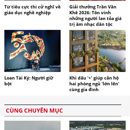
Từ tiêu cực thi cử nghĩ về
Giải thưởng Trần Văn
giáo dục nghề nghiệp
Khê 2026: Tôn vinh
những người lan tỏa giá
trị âm nhạc dân tộc
Loan Tài Ký: Người giữ
Khi dấu '+' giúp căn hộ
bột
hai phòng ngủ 'lớn lên'
cùng gia đình
CÙNG CHUYÊN MỤC