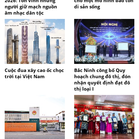
2026: Tôn vinh những
cho một mô hình bảo tồn
người giữ mạch nguồn
di sản sống
âm nhạc dân tộc
Cuộc đua xây cao ốc chọc
Bắc Ninh công bố Quy
trời tại Việt Nam
hoạch chung đô thị, đón
nhận quyết định đạt đô
thị loại I