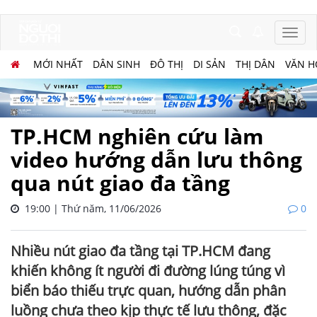
MỚI NHẤT
DÂN SINH
ĐÔ THỊ
DI SẢN
THỊ DÂN
VĂN H
TP.HCM nghiên cứu làm
video hướng dẫn lưu thông
qua nút giao đa tầng
19:00 | Thứ năm, 11/06/2026
0
Nhiều nút giao đa tầng tại TP.HCM đang
khiến không ít người đi đường lúng túng vì
biển báo thiếu trực quan, hướng dẫn phân
luồng chưa theo kịp thực tế lưu thông, đặc