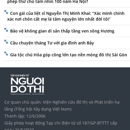
phép thử cho tầm nhìn 100 năm Hà Nội?
Con gái của liệt sĩ Nguyễn Thị Minh Khai: “Xác minh chính
xác nơi chôn cất mẹ là tâm nguyện lớn nhất đời tôi”
Bảo vệ không gian di sản thấp tầng ven sông Hương
Câu chuyện tháng Tư với gia đình anh Bảy
Gia tộc chú Hỏa góp công lớn tạo nền móng đô thị Sài Gòn
Cơ quan chủ quản: Viện Nghiên cứu đô thị và Phát triển hạ
tầng (Tổng hội Xây dựng Việt Nam)
Thành lập: 12/6/2006
Giấy phép hoạt động Tạp chí điện tử số 187/GP-BTTTT cấp
ngày 26/5/2023