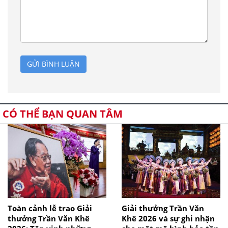
GỬI BÌNH LUẬN
CÓ THỂ BẠN QUAN TÂM
Toàn cảnh lễ trao Giải
Giải thưởng Trần Văn
thưởng Trần Văn Khê
Khê 2026 và sự ghi nhận