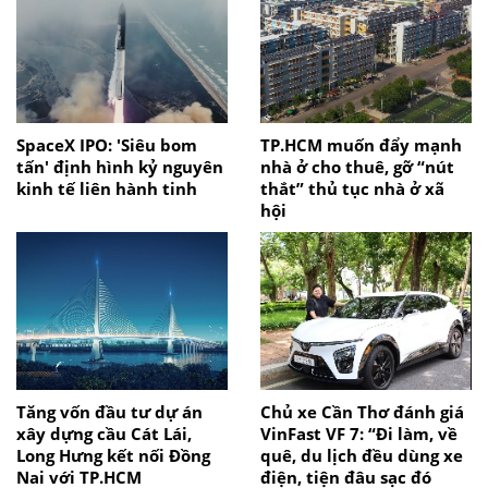
SpaceX IPO: 'Siêu bom
TP.HCM muốn đẩy mạnh
tấn' định hình kỷ nguyên
nhà ở cho thuê, gỡ “nút
kinh tế liên hành tinh
thắt” thủ tục nhà ở xã
hội
Tăng vốn đầu tư dự án
Chủ xe Cần Thơ đánh giá
xây dựng cầu Cát Lái,
VinFast VF 7: “Đi làm, về
Long Hưng kết nối Đồng
quê, du lịch đều dùng xe
Nai với TP.HCM
điện, tiện đâu sạc đó