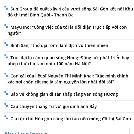
Sun Group đề xuất xây 4 cầu vượt sông Sài Gòn kết nối Khu
đô thị mới Bình Quới - Thanh Đa
Mayu Ino: “Công việc của tôi là đối diện trực tiếp với con
người”
Bình San, “thổ địa ròm” làm dịch vụ thiên nhiên
Trục đại lộ cảnh quan sông Hồng: Động lực phát triển hay
phép thử cho tầm nhìn 100 năm Hà Nội?
Con gái của liệt sĩ Nguyễn Thị Minh Khai: “Xác minh chính
xác nơi chôn cất mẹ là tâm nguyện lớn nhất đời tôi”
Bảo vệ không gian di sản thấp tầng ven sông Hương
Câu chuyện tháng Tư với gia đình anh Bảy
Gia tộc chú Hỏa góp công lớn tạo nền móng đô thị Sài Gòn
Bảng giá phim 3m
AKauto