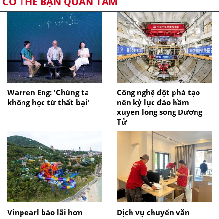
CÓ THỂ BẠN QUAN TÂM
Warren Eng: 'Chúng ta
Công nghệ đột phá tạo
không học từ thất bại'
nên kỷ lục đào hầm
xuyên lòng sông Dương
Tử
Vinpearl báo lãi hơn
Dịch vụ chuyển văn