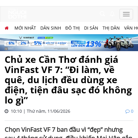
MỚI NHẤT
DÂN SINH
ĐÔ THỊ
DI SẢN
THỊ DÂN
VĂN H
Chủ xe Cần Thơ đánh giá
VinFast VF 7: “Đi làm, về
quê, du lịch đều dùng xe
điện, tiện đâu sạc đó không
lo gì”
10:10 | Thứ năm, 11/06/2026
0
Chọn VinFast VF 7 ban đầu vì “đẹp” nhưng