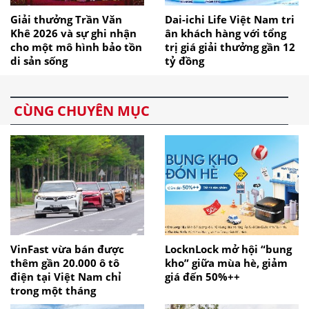
Giải thưởng Trần Văn
Dai-ichi Life Việt Nam tri
Khê 2026 và sự ghi nhận
ân khách hàng với tổng
cho một mô hình bảo tồn
trị giá giải thưởng gần 12
di sản sống
tỷ đồng
CÙNG CHUYÊN MỤC
VinFast vừa bán được
LocknLock mở hội “bung
thêm gần 20.000 ô tô
kho” giữa mùa hè, giảm
điện tại Việt Nam chỉ
giá đến 50%++
trong một tháng