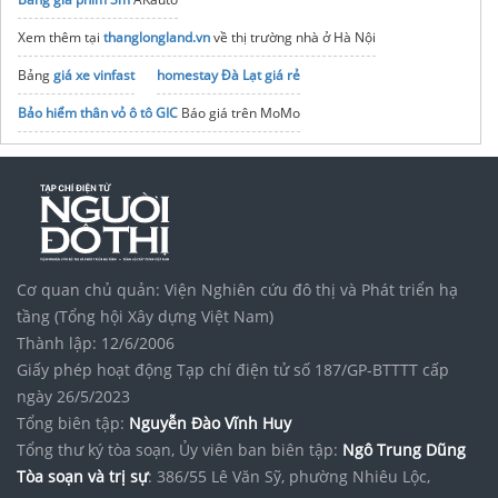
Xem thêm tại
thanglongland.vn
về thị trường nhà ở Hà Nội
Bảng
giá xe vinfast
homestay Đà Lạt giá rẻ
Bảo hiểm thân vỏ ô tô GIC
Báo giá trên MoMo
Cơ quan chủ quản: Viện Nghiên cứu đô thị và Phát triển hạ
tầng (Tổng hội Xây dựng Việt Nam)
Thành lập: 12/6/2006
Giấy phép hoạt động Tạp chí điện tử số 187/GP-BTTTT cấp
ngày 26/5/2023
Tổng biên tập:
Nguyễn Đào Vĩnh Huy
Tổng thư ký tòa soạn, Ủy viên ban biên tập:
Ngô Trung Dũng
Tòa soạn và trị sự
: 386/55 Lê Văn Sỹ, phường Nhiêu Lộc,