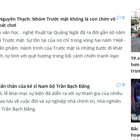
0
Nguyên Thạch: Nhóm Trước mặt không là con chim vô
hát chơi
 văn học - nghệ thuật tại Quảng Ngãi đã ra đời gần 60 năm
hí Trước mặt. Sự tồn tại của nó chỉ trong vòng hai năm 1968 -
 ấn phẩm. Hành trình của Trước mặt là những bước đi khát
h, tự tình với quê hương trong bối cảnh chiến tranh loạn
TP.H
hơn
trùn
0
dấn thân của kẻ sĩ Nam bộ Trần Bạch Đằng
5, lễ khai mạc sự kiện đã diễn ra với sự tham gia của nhiều
ao lưu về cuộc đời và sự nghiệp nhà chính trị, nhà nghiên
o Trần Bạch Đằng.
Bắc
hoạ