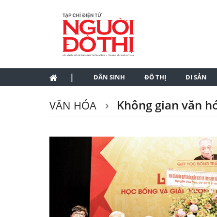
|
DÂN SINH
ĐÔ THỊ
DI SẢN
Không gian văn h
VĂN HÓA