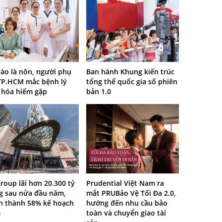
ào là nôn, người phụ
Ban hành Khung kiến trúc
TP.HCM mắc bệnh lý
tổng thể quốc gia số phiên
u hóa hiếm gặp
bản 1.0
roup lãi hơn 20.300 tỷ
Prudential Việt Nam ra
g sau nửa đầu năm,
mắt PRUBảo Vệ Tối Đa 2.0,
n thành 58% kế hoạch
hướng đến nhu cầu bảo
m
toàn và chuyển giao tài