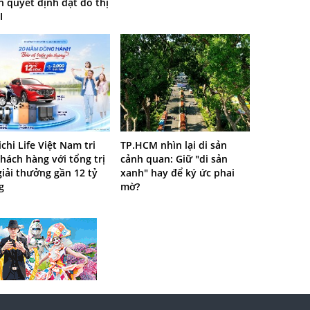
 quyết định đạt đô thị
I
ichi Life Việt Nam tri
TP.HCM nhìn lại di sản
hách hàng với tổng trị
cảnh quan: Giữ "di sản
giải thưởng gần 12 tỷ
xanh" hay để ký ức phai
g
mờ?