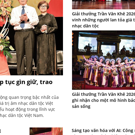
Giải thưởng Trần Văn Khê 202
vinh những người lan tỏa giá 
nhạc dân tộc
 tục gìn giữ, trao
Giải thưởng Trần Văn Khê 202
 động quan trọng bậc nhất của
ghi nhận cho một mô hình bảo
á trị âm nhạc dân tộc Việt
sản sống
ểu hoạt động trong lĩnh vực
nhạc dân tộc Việt Nam.
g
Sáng tạo văn hóa với AI: Công