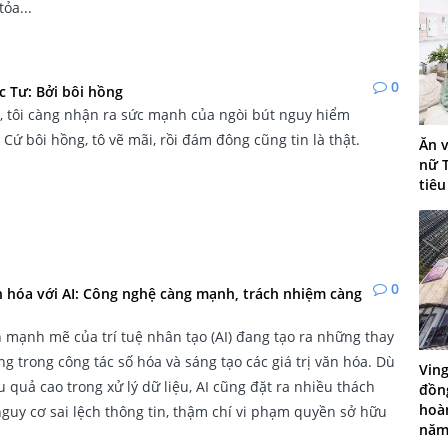
tỏa...
0
 Tư: Bởi bôi hồng
, tôi càng nhận ra sức mạnh của ngòi bút nguy hiểm
Cứ bôi hồng, tô vẽ mãi, rồi đám đông cũng tin là thật.
Ăn v
nữ 
tiê
0
n hóa với AI: Công nghệ càng mạnh, trách nhiệm càng
n mạnh mẽ của trí tuệ nhân tạo (AI) đang tạo ra những thay
ng trong công tác số hóa và sáng tạo các giá trị văn hóa. Dù
Ving
u quả cao trong xử lý dữ liệu, AI cũng đặt ra nhiều thách
đồn
hoà
nguy cơ sai lệch thông tin, thậm chí vi phạm quyền sở hữu
nă