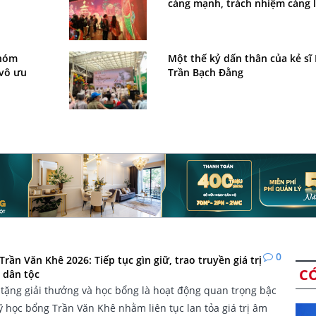
càng mạnh, trách nhiệm càng 
Nhóm
Một thế kỷ dấn thân của kẻ s
 vô ưu
Trần Bạch Đằng
0
Trần Văn Khê 2026: Tiếp tục gìn giữ, trao truyền giá trị
C
 dân tộc
 tặng giải thưởng và học bổng là hoạt động quan trọng bậc
 học bổng Trần Văn Khê nhằm liên tục lan tỏa giá trị âm