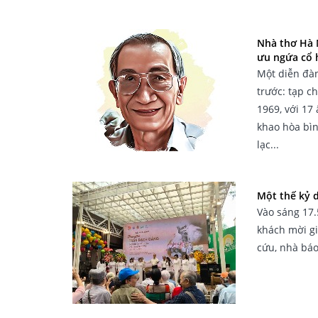
Nhà thơ Hà 
ưu ngứa cổ 
Một diễn đàn
trước: tạp c
1969, với 17
khao hòa bìn
lạc...
Một thế kỷ 
Vào sáng 17.
khách mời gi
cứu, nhà bá