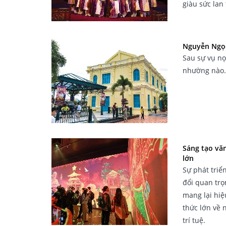
giàu sức lan 
Nguyễn Ngọc
Sau sự vụ nọ
nhường nào. 
Sáng tạo vă
lớn
Sự phát triể
đổi quan trọ
mang lại hiệ
thức lớn về 
trí tuệ.