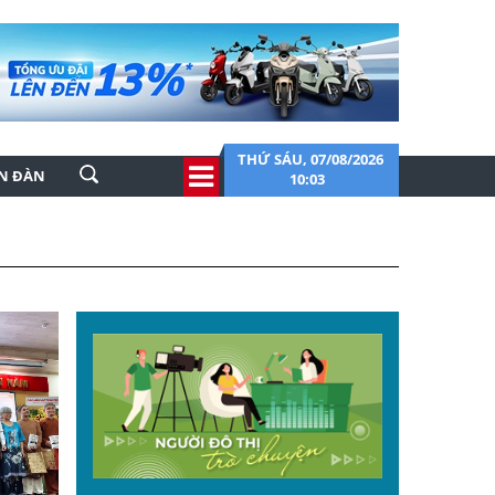
THỨ SÁU, 07/08/2026
ỄN ĐÀN
10:03