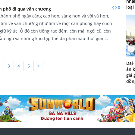
nhận
loại 
0
 phố đi qua văn chương
hành phố ngày càng cao hơn, sáng hơn và vội vã hơn,
 tìm về văn chương như tìm về một căn phòng hay cuốn
giữ ký ức. Ở đó còn tiếng rao đêm, còn mái ngói cũ, còn
ầu ngõ và những khu tập thể đã phai màu thời gian…
Dai-
3
4
5
»
ân k
giá 
đồn