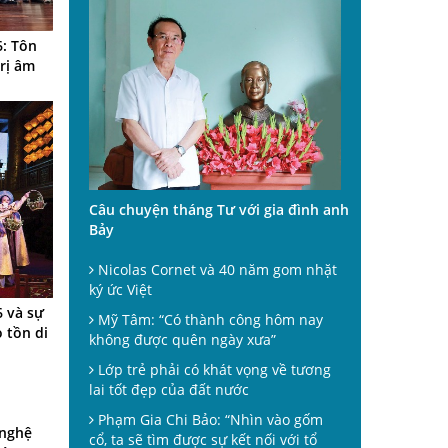
6: Tôn
trị âm
Câu chuyện tháng Tư với gia đình anh
Bảy
Nicolas Cornet và 40 năm gom nhặt
ký ức Việt
6 và sự
Mỹ Tâm: “Có thành công hôm nay
 tồn di
không được quên ngày xưa”
Lớp trẻ phải có khát vọng về tương
lai tốt đẹp của đất nước
Phạm Gia Chi Bảo: “Nhìn vào gốm
 nghệ
cổ, ta sẽ tìm được sự kết nối với tổ