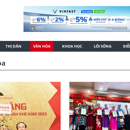
THỊ DÂN
VĂN HÓA
KHOA HỌC
LỐI SỐNG
DI
óa