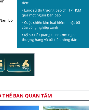
lớn
tiên”
Lược sử thị trường báo chí TP.HCM
qua một người bán báo
ĩ Nam bộ
Cuộc chiến kim loại hiếm - mặt tối
của công nghiệp xanh
Kỹ sư Hồ Quang Cua: Cơm ngon
thượng hạng và túi tiền nông dân
Ó THỂ BẠN QUAN TÂM