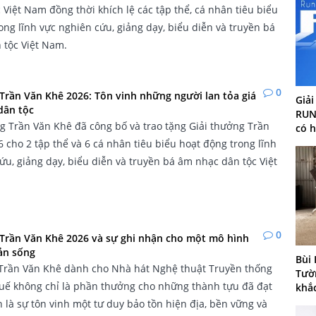
 Việt Nam đồng thời khích lệ các tập thể, cá nhân tiêu biểu
ong lĩnh vực nghiên cứu, giảng dạy, biểu diễn và truyền bá
 tộc Việt Nam.
0
Trần Văn Khê 2026: Tôn vinh những người lan tỏa giá
Giải
dân tộc
RUN
 Trần Văn Khê đã công bố và trao tặng Giải thưởng Trần
có 
 cho 2 tập thể và 6 cá nhân tiêu biểu hoạt động trong lĩnh
ứu, giảng dạy, biểu diễn và truyền bá âm nhạc dân tộc Việt
0
 Trần Văn Khê 2026 và sự ghi nhận cho một mô hình
ản sống
Bùi
 Trần Văn Khê dành cho Nhà hát Nghệ thuật Truyền thống
Tườ
uế không chỉ là phần thưởng cho những thành tựu đã đạt
khắc
 là sự tôn vinh một tư duy bảo tồn hiện địa, bền vững và