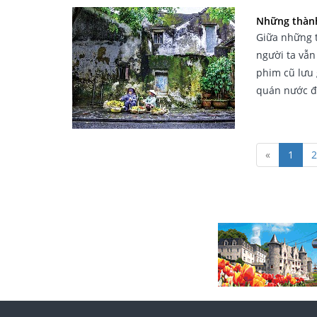
Những thành
Giữa những t
người ta vẫn
phim cũ lưu 
quán nước đ
«
1
2