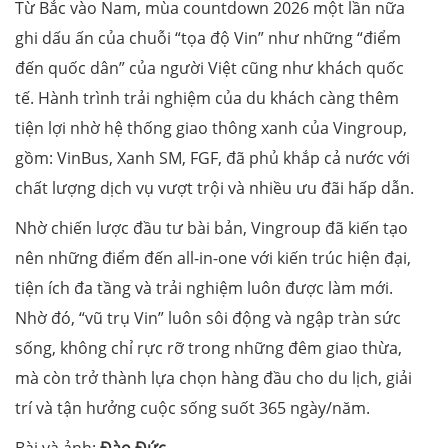
Từ Bắc vào Nam, mùa countdown 2026 một lần nữa
ghi dấu ấn của chuỗi “tọa độ Vin” như những “điểm
đến quốc dân” của người Việt cũng như khách quốc
tế. Hành trình trải nghiệm của du khách càng thêm
tiện lợi nhờ hệ thống giao thông xanh của Vingroup,
gồm: VinBus, Xanh SM, FGF, đã phủ khắp cả nước với
chất lượng dịch vụ vượt trội và nhiều ưu đãi hấp dẫn.
Nhờ chiến lược đầu tư bài bản, Vingroup đã kiến tạo
nên những điểm đến all-in-one với kiến trúc hiện đại,
tiện ích đa tầng và trải nghiệm luôn được làm mới.
Nhờ đó, “vũ trụ Vin” luôn sôi động và ngập tràn sức
sống, không chỉ rực rỡ trong những đêm giao thừa,
mà còn trở thành lựa chọn hàng đầu cho du lịch, giải
trí và tận hưởng cuộc sống suốt 365 ngày/năm.