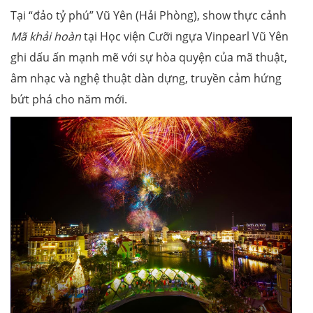
Tại “đảo tỷ phú” Vũ Yên (Hải Phòng), show thực cảnh
Mã khải hoàn
tại Học viện Cưỡi ngựa Vinpearl Vũ Yên
ghi dấu ấn mạnh mẽ với sự hòa quyện của mã thuật,
âm nhạc và nghệ thuật dàn dựng, truyền cảm hứng
bứt phá cho năm mới.