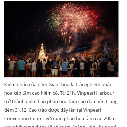
​​Điểm nhấn của đêm Giao thừa là trải nghiệm pháo
hoa kép tầm cao hiếm có. Từ 21h, Vinpearl Harbour
trở thành điểm bắn pháo hoa tầm cao đầu tiên trong
đêm 31.12. Cao trào được đẩy lên tại Vinpearl
Convention Center với màn pháo hoa tầm cao 200m -
cao nhất từng được tổ chức tại Khánh Hòa - bùng nổ