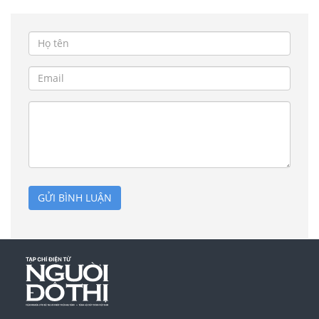
GỬI BÌNH LUẬN