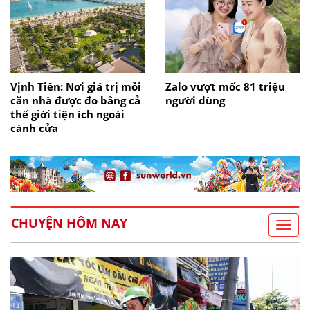
Vịnh Tiên: Nơi giá trị mỗi
Zalo vượt mốc 81 triệu
căn nhà được đo bằng cả
người dùng
thế giới tiện ích ngoài
cánh cửa
CHUYỆN HÔM NAY