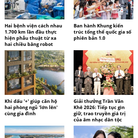
Hai bệnh viện cách nhau
Ban hành Khung kiến
1.700 km lần đầu thực
trúc tổng thể quốc gia số
hiện phẫu thuật từ xa
phiên bản 1.0
hai chiều bằng robot
Khi dấu '+' giúp căn hộ
Giải thưởng Trần Văn
hai phòng ngủ 'lớn lên'
Khê 2026: Tiếp tục gìn
cùng gia đình
giữ, trao truyền giá trị
của âm nhạc dân tộc