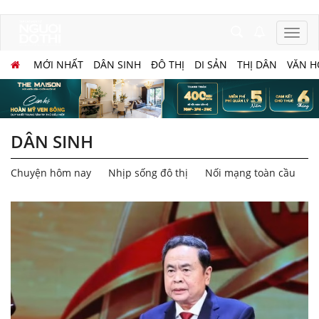
MỚI NHẤT
DÂN SINH
ĐÔ THỊ
DI SẢN
THỊ DÂN
VĂN H
DÂN SINH
Chuyện hôm nay
Nhịp sống đô thị
Nối mạng toàn cầu
Q