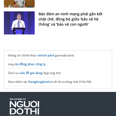
Bảo đảm an ninh mạng phải gắn kết
chặt chẽ, đồng bộ giữa 'bảo vệ hệ
thống' và 'bảo vệ con người'
thông tin chính thức
norton park
gamuda land
may
áo đồng phục công ty
Dịch vụ
sửa đồ gia dụng
App ong thợ
Xem thêm tại
thanglongland.vn
về thị trường nhà ở Hà Nội
Vinhomes Vũ Yên Hải Phòng
Bất động sản
Dịch vụ
sửa điện lạnh
App Ong Thợ
Vinhomes Saigon Park
dự án
liền kề the vista văn la
hà đông