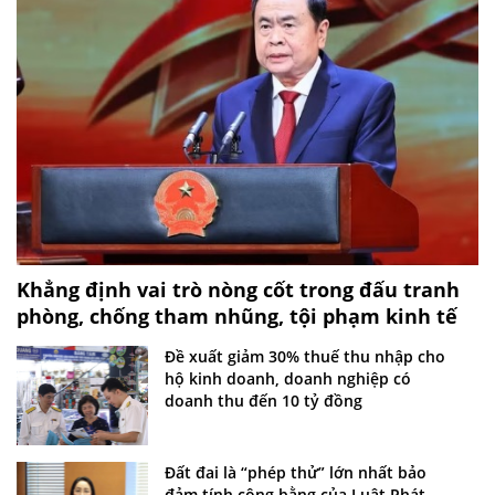
Khẳng định vai trò nòng cốt trong đấu tranh
phòng, chống tham nhũng, tội phạm kinh tế
Đề xuất giảm 30% thuế thu nhập cho
hộ kinh doanh, doanh nghiệp có
doanh thu đến 10 tỷ đồng
Đất đai là “phép thử” lớn nhất bảo
đảm tính công bằng của Luật Phát