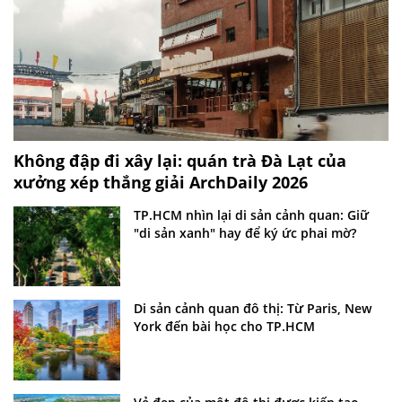
Không đập đi xây lại: quán trà Đà Lạt của
xưởng xép thắng giải ArchDaily 2026
TP.HCM nhìn lại di sản cảnh quan: Giữ
"di sản xanh" hay để ký ức phai mờ?
Di sản cảnh quan đô thị: Từ Paris, New
York đến bài học cho TP.HCM