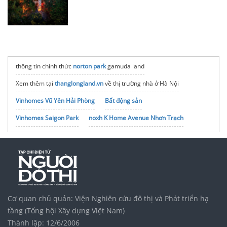
thông tin chính thức
norton park
gamuda land
Xem thêm tại
thanglongland.vn
về thị trường nhà ở Hà Nội
Vinhomes Vũ Yên Hải Phòng
Bất động sản
Vinhomes Saigon Park
noxh K Home Avenue Nhơn Trạch
Tập đoàn Bcons Group
Cơ quan chủ quản: Viện Nghiên cứu đô thị và Phát triển hạ
tầng (Tổng hội Xây dựng Việt Nam)
Thành lập: 12/6/2006