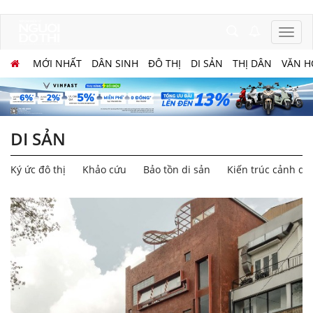
MỚI NHẤT
DÂN SINH
ĐÔ THỊ
DI SẢN
THỊ DÂN
VĂN H
DI SẢN
Ký ức đô thị
Khảo cứu
Bảo tồn di sản
Kiến trúc cảnh qu