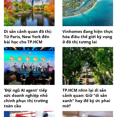
Di sản cảnh quan đô thị:
Vinhomes đang hiện thực
Từ Paris, New York đến
hóa điều thế giới kỳ vọng
bài học cho TP.HCM
ở đô thị tương lai
'Đội ngũ AI agent' tiếp
TP.HCM nhìn lại di sản
sức doanh nghiệp nhỏ
cảnh quan: Giữ "di sản
chinh phục thị trường
xanh" hay để ký ức phai
toàn cầu
mờ?