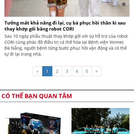
Tưởng mất khả năng đi lại, cụ bà phục hồi thần kì sau
thay khớp gối bằng robot CORI
Sau 10 ngày phẫu thuật thay khớp gối với sự hỗ trợ của robot
CORI cùng phác đồ điều trị cá thể hóa tại Bệnh viện Vinmec
Đà Nẵng, người bệnh từng bước phục hồi vận động và có thể
tự đi lại trong nhà.
«
1
2
3
4
5
»
CÓ THỂ BẠN QUAN TÂM