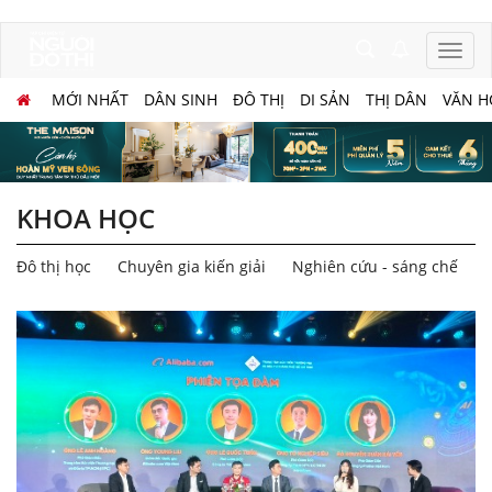
MỚI NHẤT
DÂN SINH
ĐÔ THỊ
DI SẢN
THỊ DÂN
VĂN H
KHOA HỌC
Đô thị học
Chuyên gia kiến giải
Nghiên cứu - sáng chế