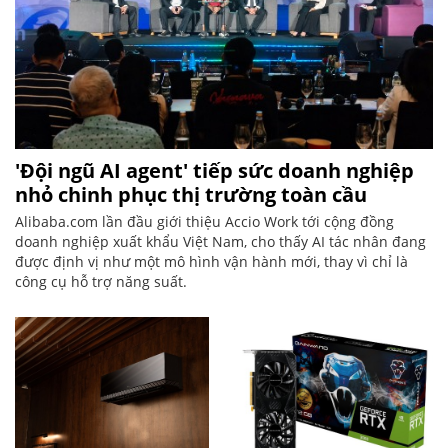
'Đội ngũ AI agent' tiếp sức doanh nghiệp
nhỏ chinh phục thị trường toàn cầu
Alibaba.com lần đầu giới thiệu Accio Work tới cộng đồng
doanh nghiệp xuất khẩu Việt Nam, cho thấy AI tác nhân đang
được định vị như một mô hình vận hành mới, thay vì chỉ là
công cụ hỗ trợ năng suất.