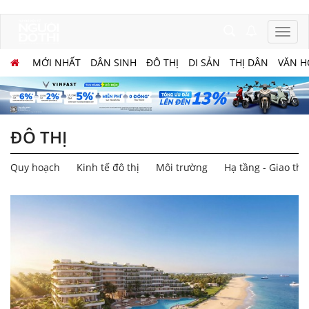
MỚI NHẤT
DÂN SINH
ĐÔ THỊ
DI SẢN
THỊ DÂN
VĂN H
ĐÔ THỊ
Quy hoạch
Kinh tế đô thị
Môi trường
Hạ tầng - Giao th