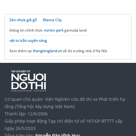
Sàn nhựa giả gỗ
Blanca City
thông tin chính thức
norton park
gamuda land
vật tư trần xuyên sáng
Xem thêm tại
thanglongland.vn
về thị trường nhà ở Hà Nội
Vinhomes Vũ Yên Hải Phòng
Căn Hộ Liền Kề Metro Bcons New Sky
máy cắt rau củ
Bất động sản
trung tâm
du học nhật bản tại nghệ an
Vinhomes Saigon Park
duan-oneera.com
giá bán one era
Cơ quan chủ quản: Viện Nghiên cứu đô thị và Phát triển hạ
Coastal Quảng Ngãi
Thông tin chính thức
Vin Hải Vân
tầng (Tổng hội Xây dựng Việt Nam)
Thi công sân bóng
noxh K Home Avenue Nhơn Trạch
Thành lập: 12/6/2006
Giấy phép hoạt động Tạp chí điện tử số 187/GP-BTTTT cấp
Tập đoàn Bcons Group
Vinhomes hạ long xanh
ngày 26/5/2023
Tổng biên tập:
Nguyễn Đào Vĩnh Huy