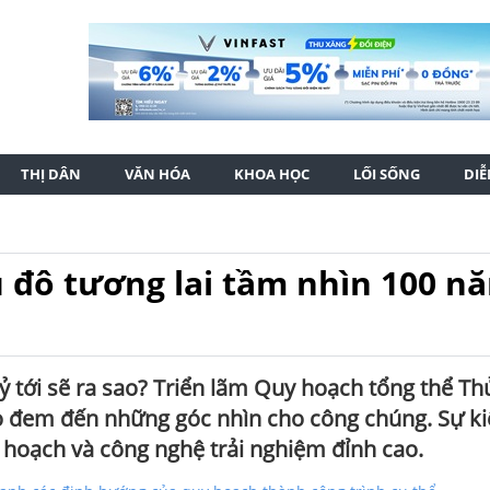
THỊ DÂN
VĂN HÓA
KHOA HỌC
LỐI SỐNG
DI
 đô tương lai tầm nhìn 100 n
 tới sẽ ra sao? Triển lãm Quy hoạch tổng thể Th
o đem đến những góc nhìn cho công chúng. Sự ki
 hoạch và công nghệ trải nghiệm đỉnh cao.