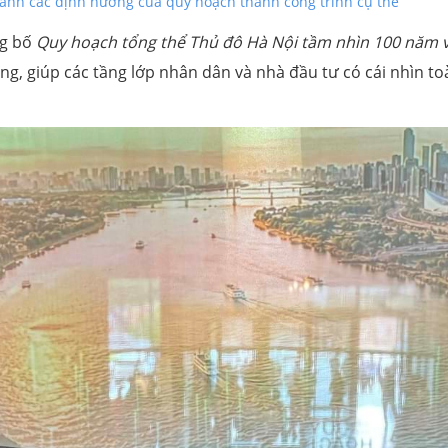
hanh các định hướng của quy hoạch thành công trình cụ thể
ng bố
Quy hoạch tổng thể Thủ đô Hà Nội tầm nhìn 100 năm v
ộng, giúp các tầng lớp nhân dân và nhà đầu tư có cái nhìn t