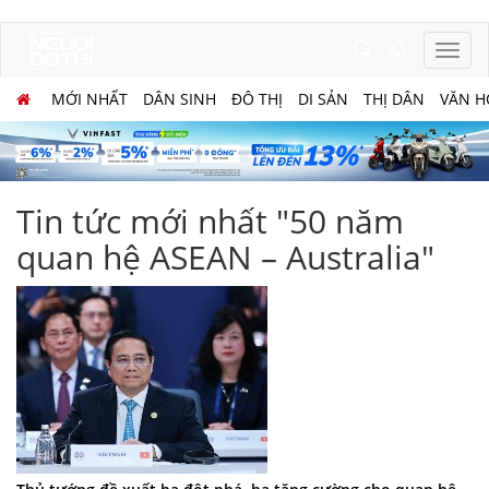
MỚI NHẤT
DÂN SINH
ĐÔ THỊ
DI SẢN
THỊ DÂN
VĂN H
Tin tức mới nhất "50 năm
quan hệ ASEAN – Australia"