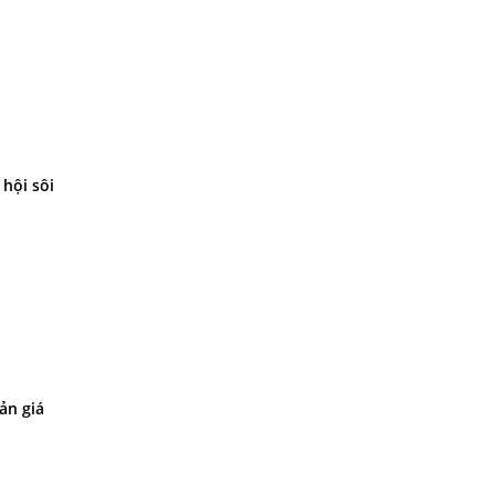
 hội sôi
ản giá