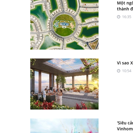
Một ngô
thành đ
16:35 
Vì sao 
10:54 
'Siêu c
Vinhom