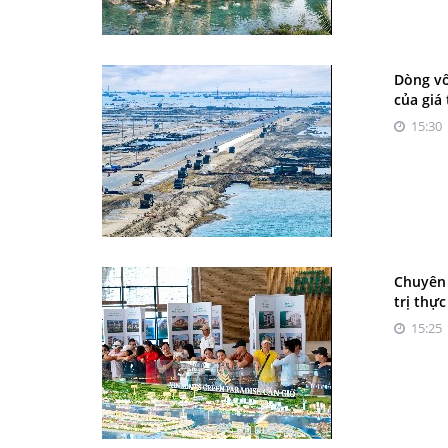
Dòng vố
của giá 
15:30 
Chuyên 
trị thực
15:25 