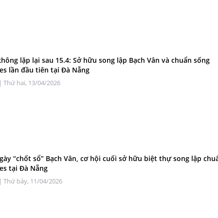
không lặp lại sau 15.4: Sở hữu song lập Bạch Vân và chuẩn sống
s lần đầu tiên tại Đà Nẵng
| Thứ hai, 13/04/2026
gày “chốt sổ” Bạch Vân, cơ hội cuối sở hữu biệt thự song lập ch
s tại Đà Nẵng
| Thứ bảy, 11/04/2026