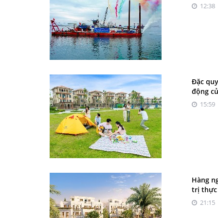
12:38 
Đặc quy
động c
15:59 
Hàng ng
trị thực
21:15 