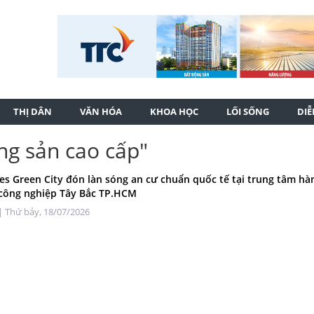
THỊ DÂN
VĂN HÓA
KHOA HỌC
LỐI SỐNG
DI
ng sản cao cấp"
s Green City đón làn sóng an cư chuẩn quốc tế tại trung tâm hà
 công nghiệp Tây Bắc TP.HCM
| Thứ bảy, 18/07/2026