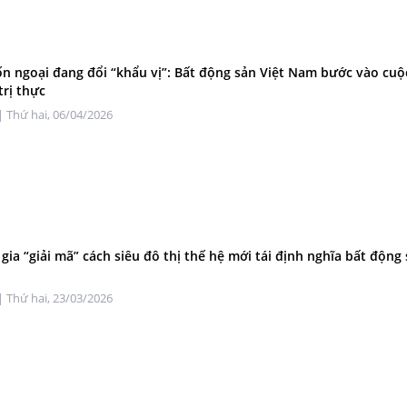
n ngoại đang đổi “khẩu vị”: Bất động sản Việt Nam bước vào cuộ
trị thực
| Thứ hai, 06/04/2026
gia “giải mã” cách siêu đô thị thế hệ mới tái định nghĩa bất động 
| Thứ hai, 23/03/2026