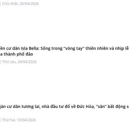
| Chủ nhật, 26/04/2026
ền cư dân Isla Bella: Sống trong “vòng tay” thiên nhiên và nhịp lễ
ủa thành phố đảo
| Thứ sáu, 24/04/2026
àn cư dân tương lai, nhà đầu tư đổ về Đức Hòa, “săn” bất động s
| Thứ hai, 13/04/2026