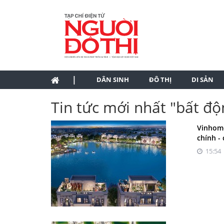
|
DÂN SINH
ĐÔ THỊ
DI SẢN
Tin tức mới nhất "bất độ
Vinhome
chính -
15:54 