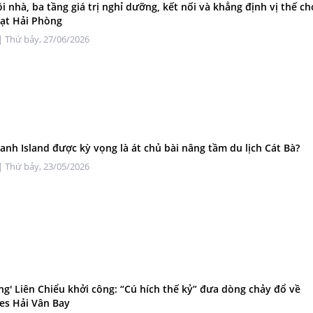
i nhà, ba tầng giá trị nghỉ dưỡng, kết nối và khẳng định vị thế ch
ạt Hải Phòng
| Thứ bảy, 27/06/2026
Xanh Island được kỳ vọng là át chủ bài nâng tầm du lịch Cát Bà?
| Thứ bảy, 23/05/2026
ảng' Liên Chiểu khởi công: “Cú hích thế kỷ” đưa dòng chảy đổ về
es Hải Vân Bay