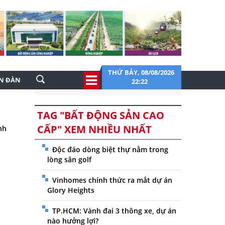
THỨ BẢY, 08/08/2026
ỄN ĐÀN
22:22
TAG "BẤT ĐỘNG SẢN CAO
CẤP" XEM NHIỀU NHẤT
nh
Độc đáo dòng biệt thự nằm trong
lòng sân golf
Vinhomes chính thức ra mắt dự án
Glory Heights
TP.HCM: Vành đai 3 thông xe, dự án
nào hưởng lợi?