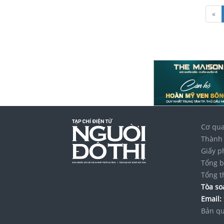
«
Cơ qua
Thành 
Giấy p
Tổng b
Tổng t
Tòa soạ
Email:
Bản qu