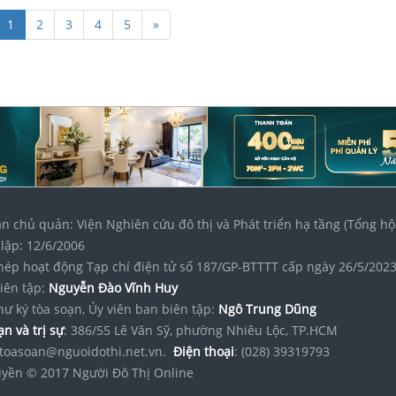
1
2
3
4
5
»
n chủ quản: Viện Nghiên cứu đô thị và Phát triển hạ tầng (Tổng hộ
lập: 12/6/2006
hép hoạt động Tạp chí điện tử số 187/GP-BTTTT cấp ngày 26/5/202
iên tập:
Nguyễn Đào Vĩnh Huy
hư ký tòa soạn, Ủy viên ban biên tập:
Ngô Trung Dũng
n và trị sự
: 386/55 Lê Văn Sỹ, phường Nhiêu Lộc, TP.HCM
toasoan@nguoidothi.net.vn.
Điện thoại
: (028) 39319793
yền © 2017 Người Đô Thị Online