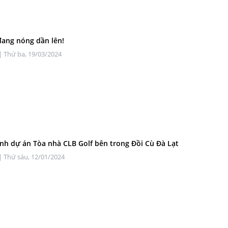
đang nóng dần lên!
| Thứ ba, 19/03/2024
nh dự án Tòa nhà CLB Golf bên trong Đồi Cù Đà Lạt
| Thứ sáu, 12/01/2024