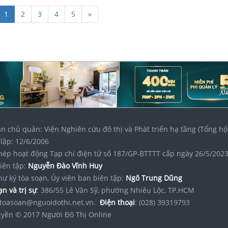
1
2
3
4
5
»
n chủ quản: Viện Nghiên cứu đô thị và Phát triển hạ tầng (Tổng hộ
lập: 12/6/2006
hép hoạt động Tạp chí điện tử số 187/GP-BTTTT cấp ngày 26/5/202
iên tập:
Nguyễn Đào Vĩnh Huy
hư ký tòa soạn, Ủy viên ban biên tập:
Ngô Trung Dũng
n và trị sự
: 386/55 Lê Văn Sỹ, phường Nhiêu Lộc, TP.HCM
toasoan@nguoidothi.net.vn.
Điện thoại
: (028) 39319793
yền © 2017 Người Đô Thị Online