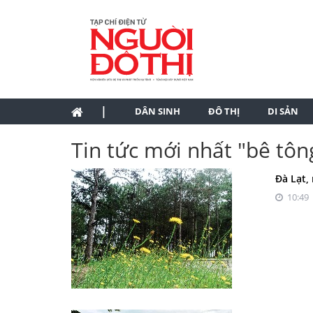
|
DÂN SINH
ĐÔ THỊ
DI SẢN
Tin tức mới nhất "bê tôn
Đà Lạt,
10:49 