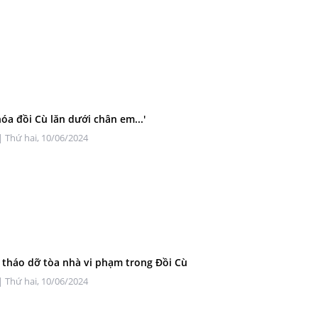
óa đồi Cù lăn dưới chân em...'
| Thứ hai, 10/06/2024
 tháo dỡ tòa nhà vi phạm trong Đồi Cù
| Thứ hai, 10/06/2024