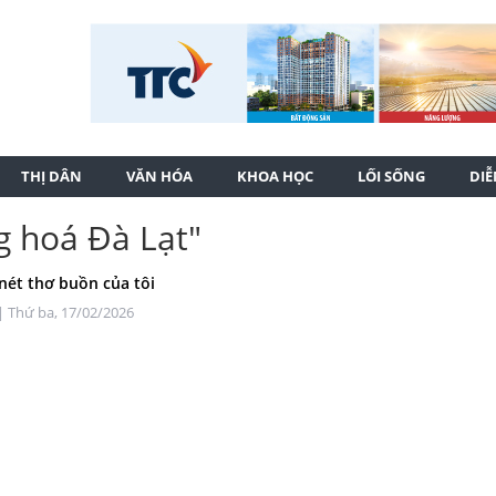
THỊ DÂN
VĂN HÓA
KHOA HỌC
LỐI SỐNG
DI
g hoá Đà Lạt"
 nét thơ buồn của tôi
| Thứ ba, 17/02/2026