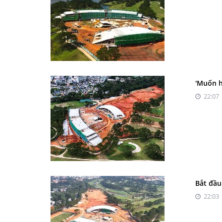
'Muốn h
22:07 
Bắt đầu
22:03 