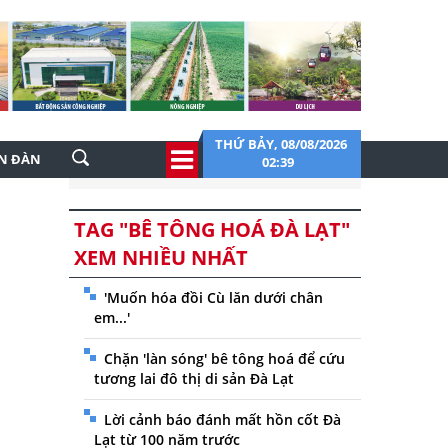
THỨ BẢY, 08/08/2026
ỄN ĐÀN
02:39
TAG "BÊ TÔNG HOÁ ĐÀ LẠT"
XEM NHIỀU NHẤT
'Muốn hóa đồi Cù lăn dưới chân
em...'
Chặn 'làn sóng' bê tông hoá để cứu
tương lai đô thị di sản Đà Lạt
Lời cảnh báo đánh mất hồn cốt Đà
Lạt từ 100 năm trước