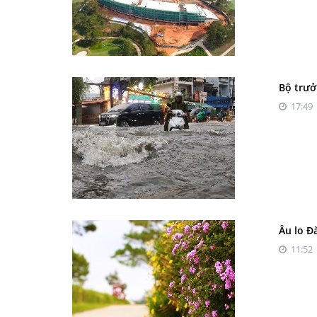
Bộ trưở
17:49 
Âu lo Đ
11:52 