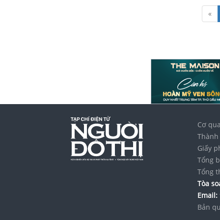
«
Cơ qua
Thành 
Giấy p
Tổng b
Tổng t
Tòa soạ
Email:
Bản qu