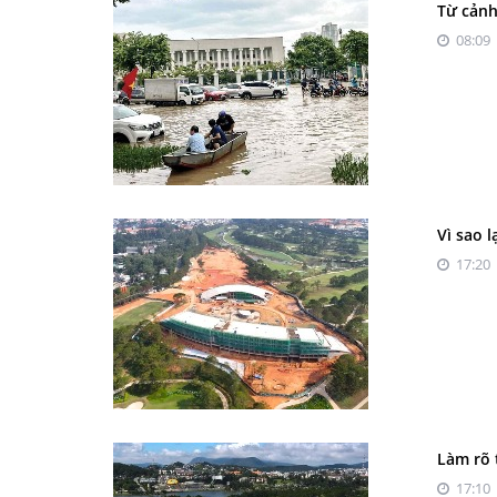
Từ cảnh
08:09 
Vì sao 
17:20 
Làm rõ 
17:10 