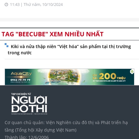
11:43 | Thứ năm, 10/10/2024
TAG "BEECUBE" XEM NHIỀU NHẤT
Kiki và nửa thập niên “Việt hóa” sản phẩm tại thị trường
trong nước
Cơ quan chủ quản: Viện Nghiên cứu đô thị và Phát triển hạ
tầng (Tổng hội Xây dựng Việt Nam)
Thành lập: 12/6/2006