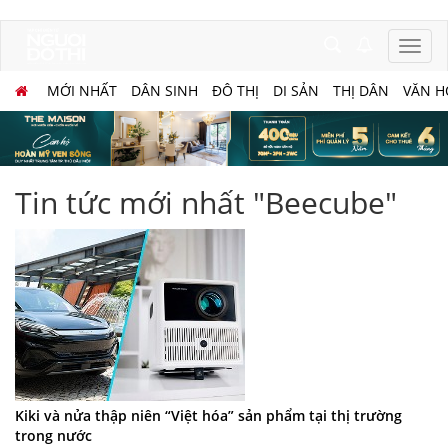
MỚI NHẤT
DÂN SINH
ĐÔ THỊ
DI SẢN
THỊ DÂN
VĂN H
Tin tức mới nhất "Beecube"
Kiki và nửa thập niên “Việt hóa” sản phẩm tại thị trường
trong nước