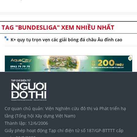
TAG "BUNDESLIGA" XEM NHIỀU NHẤT
K+ quy tụ trọn vẹn các giải bóng đá châu Âu đỉnh cao
Cơ quan chủ quản: Viện Nghiên cứu đô thị và Phát triển hạ
tầng (Tổng hội Xây dựng Việt Nam)
Thành lập: 12/6/2006
Giấy phép hoạt động Tạp chí điện tử số 187/GP-BTTTT cấp