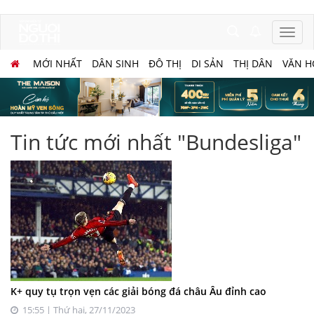
MỚI NHẤT
DÂN SINH
ĐÔ THỊ
DI SẢN
THỊ DÂN
VĂN H
Tin tức mới nhất "Bundesliga"
K+ quy tụ trọn vẹn các giải bóng đá châu Âu đỉnh cao
15:55 | Thứ hai, 27/11/2023