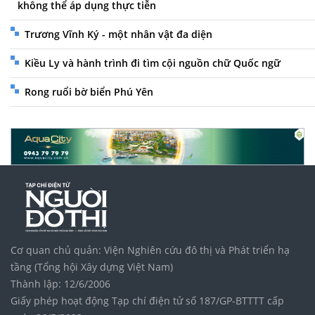
không thể áp dụng thực tiễn
Trương Vĩnh Ký - một nhân vật đa diện
Kiều Ly và hành trình đi tìm cội nguồn chữ Quốc ngữ
Rong ruổi bờ biển Phú Yên
Cơ quan chủ quản: Viện Nghiên cứu đô thị và Phát triển hạ
tầng (Tổng hội Xây dựng Việt Nam)
Thành lập: 12/6/2006
Giấy phép hoạt động Tạp chí điện tử số 187/GP-BTTTT cấp