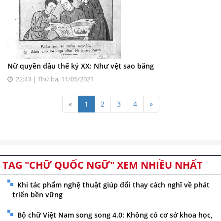
Nữ quyền đầu thế kỷ XX: Như vệt sao băng
22:43 | Thứ ba, 11/05/2021
«
1
2
3
4
»
TAG "CHỮ QUỐC NGỮ" XEM NHIỀU NHẤT
Khi tác phẩm nghệ thuật giúp đổi thay cách nghĩ về phát
triển bền vững
Bộ chữ Việt Nam song song 4.0: Không có cơ sở khoa học,