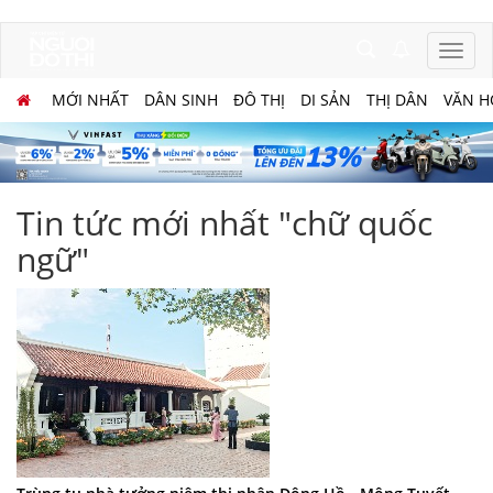
MỚI NHẤT
DÂN SINH
ĐÔ THỊ
DI SẢN
THỊ DÂN
VĂN H
Tin tức mới nhất "chữ quốc
ngữ"