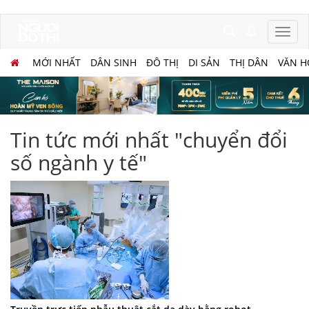
MỚI NHẤT
DÂN SINH
ĐÔ THỊ
DI SẢN
THỊ DÂN
VĂN H
Tin tức mới nhất "chuyển đổi
số ngành y tế"