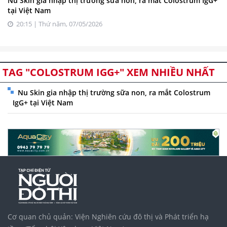
Nu Skin gia nhập thị trường sữa non, ra mắt Colostrum IgG+
tại Việt Nam
20:15 | Thứ năm, 07/05/2026
TAG "COLOSTRUM IGG+" XEM NHIỀU NHẤT
Nu Skin gia nhập thị trường sữa non, ra mắt Colostrum
IgG+ tại Việt Nam
Cơ quan chủ quản: Viện Nghiên cứu đô thị và Phát triển hạ