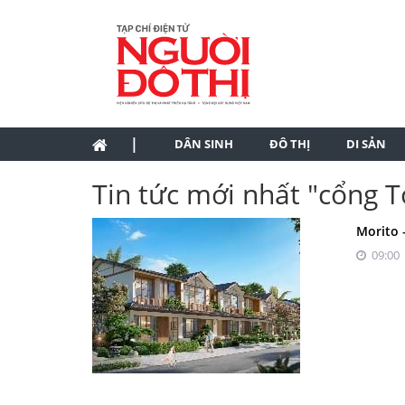
|
DÂN SINH
ĐÔ THỊ
DI SẢN
Tin tức mới nhất "cổng T
Morito 
09:00 