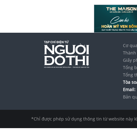
Cơ qua
Thành 
Giấy p
Tổng b
Tổng t
Tòa soạ
Email:
Bản qu
*Chỉ được phép sử dụng thông tin từ website này k