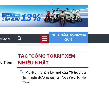
THỨ NĂM, 06/08/2026
ỄN ĐÀN
09:19
TAG "CỔNG TORRI" XEM
NHIỀU NHẤT
 Ho Tram
Morito – phân kỳ mới của Tổ hợp du
lịch nghỉ dưỡng giải trí NovaWorld Ho
Tram