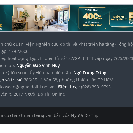
n chủ quản: Viện Nghiên cứu đô thị và Phát triển hạ tầng (Tổng hộ
lập: 12/6/2006
hép hoạt động Tạp chí điện tử số 187/GP-BTTTT cấp ngày 26/5/202
iên tập:
Nguyễn Đào Vĩnh Huy
hư ký tòa soạn, Ủy viên ban biên tập:
Ngô Trung Dũng
n và trị sự
: 386/55 Lê Văn Sỹ, phường Nhiêu Lộc, TP.HCM
toasoan@nguoidothi.net.vn.
Điện thoại
: (028) 39319793
yền © 2017 Người Đô Thị Online
hi có chấp thuận bằng văn bản của Người Đô Thị.