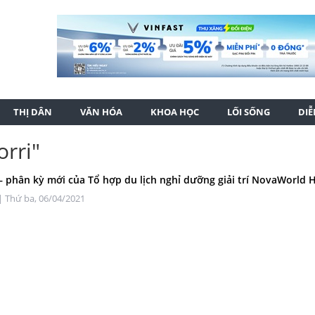
THỊ DÂN
VĂN HÓA
KHOA HỌC
LỐI SỐNG
DI
orri"
– phân kỳ mới của Tổ hợp du lịch nghỉ dưỡng giải trí NovaWorld
| Thứ ba, 06/04/2021