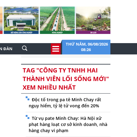
THỨ NĂM, 06/08/2026
ỄN ĐÀN
08:26
TAG "CÔNG TY TNHH HAI
THÀNH VIÊN LỐI SỐNG MỚI"
XEM NHIỀU NHẤT
Độc tố trong pa tê Minh Chay rất
nguy hiểm, tỷ lệ tử vong đến 20%
Từ vụ pate Minh Chay: Hà Nội xử
phạt hàng loạt cơ sở kinh doanh, nhà
hàng chay vi phạm