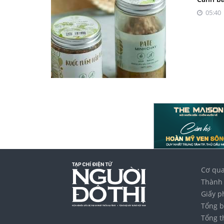
05:40 
Cơ qua
Thành 
Giấy p
Tổng b
Tổng t