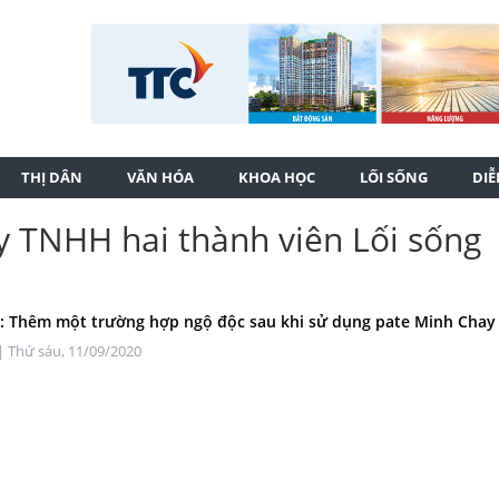
THỊ DÂN
VĂN HÓA
KHOA HỌC
LỐI SỐNG
DI
y TNHH hai thành viên Lối sống
 Thêm một trường hợp ngộ độc sau khi sử dụng pate Minh Chay
| Thứ sáu, 11/09/2020