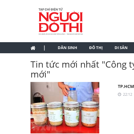
|
DÂN SINH
ĐÔ THỊ
DI SẢN
Tin tức mới nhất "Công t
mới"
TP.HCM:
22:12 