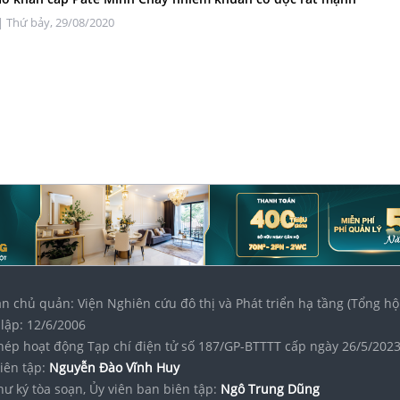
| Thứ bảy, 29/08/2020
n chủ quản: Viện Nghiên cứu đô thị và Phát triển hạ tầng (Tổng hộ
lập: 12/6/2006
hép hoạt động Tạp chí điện tử số 187/GP-BTTTT cấp ngày 26/5/202
iên tập:
Nguyễn Đào Vĩnh Huy
hư ký tòa soạn, Ủy viên ban biên tập:
Ngô Trung Dũng