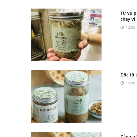
Từ vụ p
chay vi
12:03 
Độc tố 
15:56 
Cảnh bá