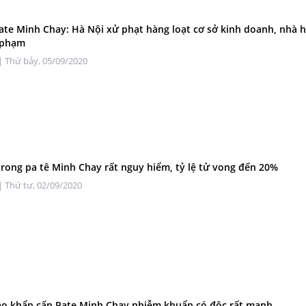
ate Minh Chay: Hà Nội xử phạt hàng loạt cơ sở kinh doanh, nhà 
 phạm
| Thứ bảy, 05/09/2020
trong pa tê Minh Chay rất nguy hiểm, tỷ lệ tử vong đến 20%
| Thứ tư, 02/09/2020
o khẩn cấp Pate Minh Chay nhiễm khuẩn có độc rất mạnh