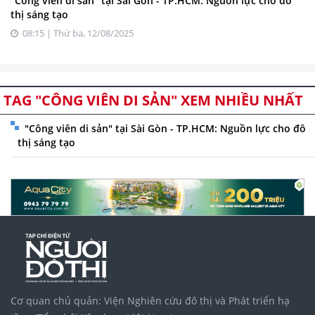
"Công viên di sản" tại Sài Gòn - TP.HCM: Nguồn lực cho đô
thị sáng tạo
08:15 | Thứ ba, 12/08/2025
TAG "CÔNG VIÊN DI SẢN" XEM NHIỀU NHẤT
"Công viên di sản" tại Sài Gòn - TP.HCM: Nguồn lực cho đô
thị sáng tạo
Cơ quan chủ quản: Viện Nghiên cứu đô thị và Phát triển hạ