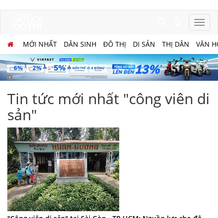
MỚI NHẤT
DÂN SINH
ĐÔ THỊ
DI SẢN
THỊ DÂN
VĂN H
Tin tức mới nhất "công viên di
sản"