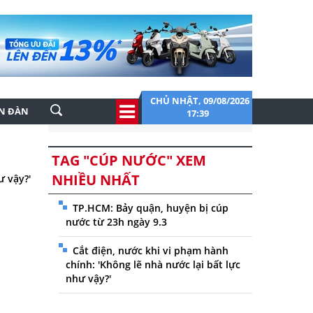
CHỦ NHẬT, 09/08/2026
ỄN ĐÀN
17:39
TAG "CÚP NƯỚC" XEM
NHIỀU NHẤT
ư vậy?'
TP.HCM: Bảy quận, huyện bị cúp
nước từ 23h ngày 9.3
Cắt điện, nước khi vi phạm hành
chính: 'Không lẽ nhà nước lại bất lực
như vậy?'