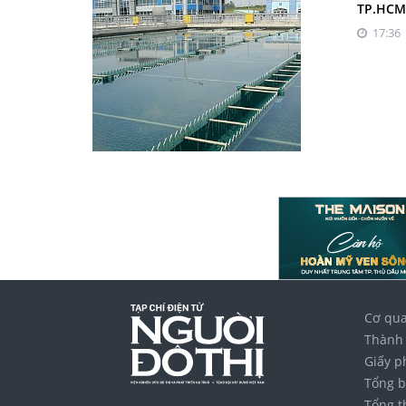
TP.HCM:
17:36 
Cơ qua
Thành 
Giấy p
Tổng b
Tổng t