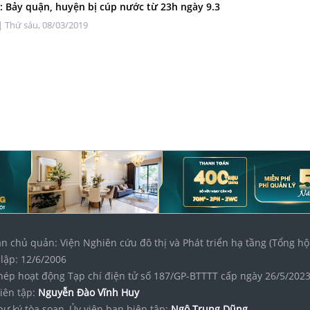
 Bảy quận, huyện bị cúp nước từ 23h ngày 9.3
| Thứ sáu, 08/03/2019
n chủ quản: Viện Nghiên cứu đô thị và Phát triển hạ tầng (Tổng hộ
lập: 12/6/2006
hép hoạt động Tạp chí điện tử số 187/GP-BTTTT cấp ngày 26/5/202
iên tập:
Nguyễn Đào Vĩnh Huy
hư ký tòa soạn, Ủy viên ban biên tập:
Ngô Trung Dũng