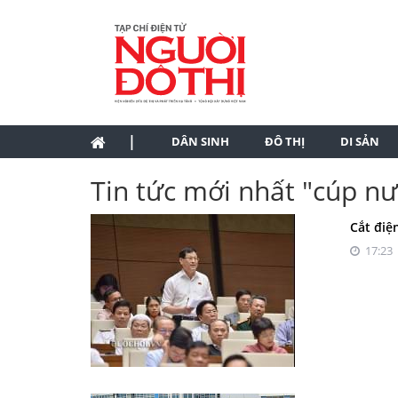
|
DÂN SINH
ĐÔ THỊ
DI SẢN
Tin tức mới nhất "cúp n
Cắt điệ
17:23 