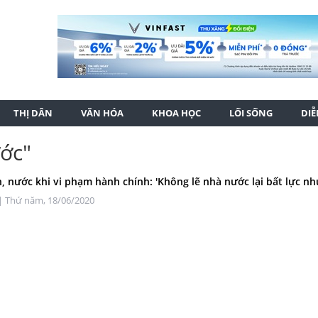
THỊ DÂN
VĂN HÓA
KHOA HỌC
LỐI SỐNG
DI
ước"
n, nước khi vi phạm hành chính: 'Không lẽ nhà nước lại bất lực nh
| Thứ năm, 18/06/2020