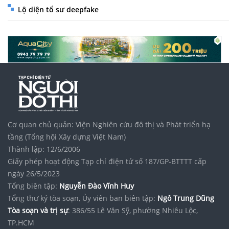
Lộ diện tổ sư deepfake
Cơ quan chủ quản: Viện Nghiên cứu đô thị và Phát triển hạ
tầng (Tổng hội Xây dựng Việt Nam)
Thành lập: 12/6/2006
Giấy phép hoạt động Tạp chí điện tử số 187/GP-BTTTT cấp
ngày 26/5/2023
Tổng biên tập:
Nguyễn Đào Vĩnh Huy
Tổng thư ký tòa soạn, Ủy viên ban biên tập:
Ngô Trung Dũng
Tòa soạn và trị sự
: 386/55 Lê Văn Sỹ, phường Nhiêu Lộc,
TP.HCM