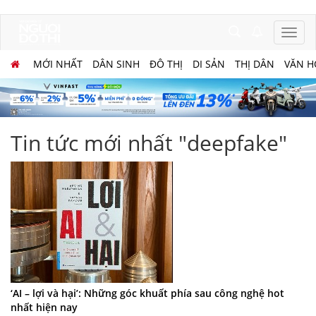
MỚI NHẤT
DÂN SINH
ĐÔ THỊ
DI SẢN
THỊ DÂN
VĂN H
Tin tức mới nhất "deepfake"
‘AI – lợi và hại’: Những góc khuất phía sau công nghệ hot
nhất hiện nay