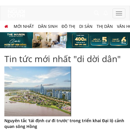
MỚI NHẤT
DÂN SINH
ĐÔ THỊ
DI SẢN
THỊ DÂN
VĂN H
Tin tức mới nhất "di dời dân"
Nguyên tắc 'tái định cư đi trước' trong triển khai Đại lộ cảnh
quan sông Hồng