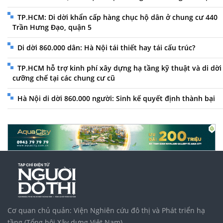
TP.HCM: Di dời khẩn cấp hàng chục hộ dân ở chung cư 440
Trần Hưng Đạo, quận 5
Di dời 860.000 dân: Hà Nội tái thiết hay tái cấu trúc?
TP.HCM hỗ trợ kinh phí xây dựng hạ tầng kỹ thuật và di dời
cưỡng chế tại các chung cư cũ
Hà Nội di dời 860.000 người: Sinh kế quyết định thành bại
Cơ quan chủ quản: Viện Nghiên cứu đô thị và Phát triển hạ
tầng (Tổng hội Xây dựng Việt Nam)