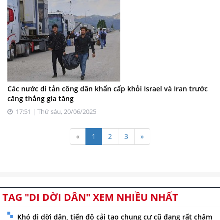
Các nước di tản công dân khẩn cấp khỏi Israel và Iran trước
căng thẳng gia tăng
17:51 | Thứ sáu, 20/06/2025
«
1
2
3
»
TAG "DI DỜI DÂN" XEM NHIỀU NHẤT
Khó di dời dân, tiến độ cải tạo chung cư cũ đang rất chậm