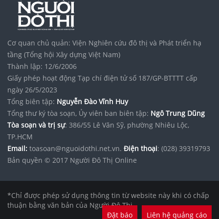
Cơ quan chủ quản: Viện Nghiên cứu đô thị và Phát triển hạ
tầng (Tổng hội Xây dựng Việt Nam)
Thành lập: 12/6/2006
Giấy phép hoạt động Tạp chí điện tử số 187/GP-BTTTT cấp
ngày 26/5/2023
Tổng biên tập:
Nguyễn Đào Vĩnh Huy
Tổng thư ký tòa soạn, Ủy viên ban biên tập:
Ngô Trung Dũng
Tòa soạn và trị sự
: 386/55 Lê Văn Sỹ, phường Nhiêu Lộc,
TP.HCM
Email:
toasoan@nguoidothi.net.vn.
Điện thoại
: (028) 39319793
Bản quyền © 2017 Người Đô Thị Online
*Chỉ được phép sử dụng thông tin từ website này khi có chấp
thuận bằng văn bản của Người Đô Thị.
Đặt báo
Liên hệ quảng cáo