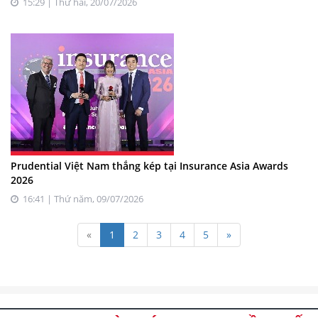
15:29 | Thứ hai, 20/07/2026
Prudential Việt Nam thắng kép tại Insurance Asia Awards
2026
16:41 | Thứ năm, 09/07/2026
«
1
2
3
4
5
»