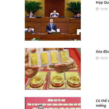
Họp Quố
15:58 
Xóa độc
16:30 
Có thể 
miếng