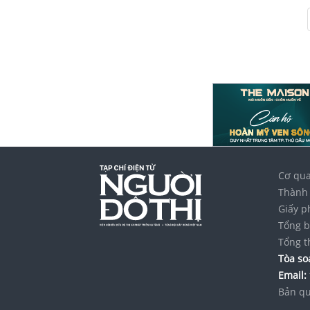
Cơ qua
Thành 
Giấy p
Tổng b
Tổng t
Tòa soạ
Email:
Bản qu