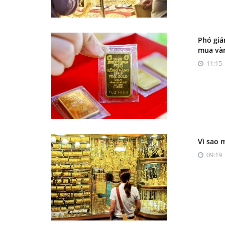
Phó giá
mua và
11:15 
Vì sao 
09:19 