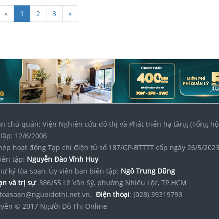
«
1
2
3
»
n chủ quản: Viện Nghiên cứu đô thị và Phát triển hạ tầng (Tổng hộ
lập: 12/6/2006
hép hoạt động Tạp chí điện tử số 187/GP-BTTTT cấp ngày 26/5/202
iên tập:
Nguyễn Đào Vĩnh Huy
hư ký tòa soạn, Ủy viên ban biên tập:
Ngô Trung Dũng
n và trị sự
: 386/55 Lê Văn Sỹ, phường Nhiêu Lộc, TP.HCM
toasoan@nguoidothi.net.vn.
Điện thoại
: (028) 39319793
yền © 2017 Người Đô Thị Online