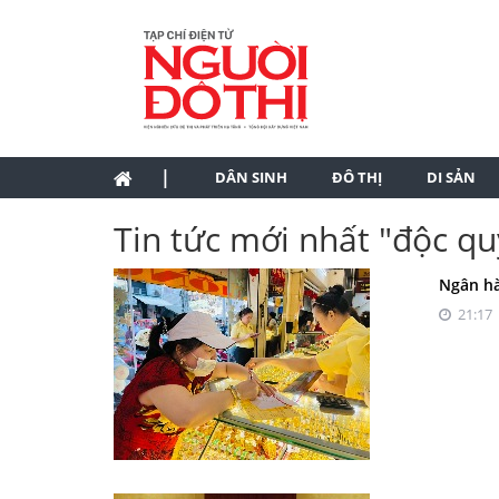
|
DÂN SINH
ĐÔ THỊ
DI SẢN
Tin tức mới nhất "độc q
Ngân hà
21:17 