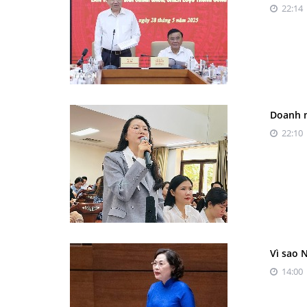
22:14 
Doanh n
22:10 
Vì sao 
14:00 