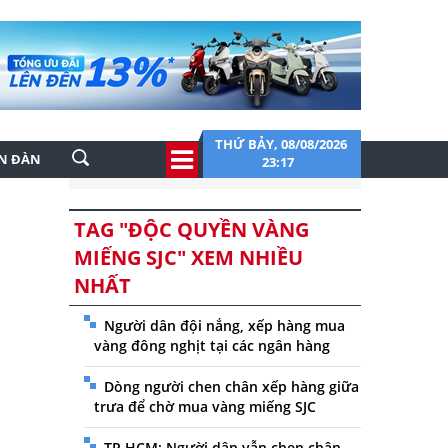
THỨ BẢY, 08/08/2026
ỄN ĐÀN
23:17
TAG "ĐỘC QUYỀN VÀNG
MIẾNG SJC" XEM NHIỀU
NHẤT
Người dân đội nắng, xếp hàng mua
vàng đông nghịt tại các ngân hàng
Dòng người chen chân xếp hàng giữa
trưa để chờ mua vàng miếng SJC
TP.HCM: Người dân vẫn chen chân