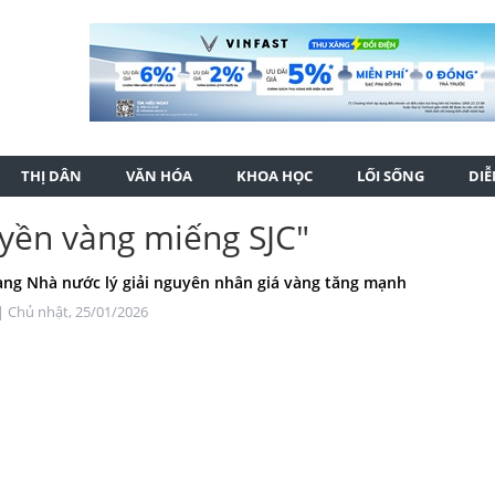
THỊ DÂN
VĂN HÓA
KHOA HỌC
LỐI SỐNG
DI
uyền vàng miếng SJC"
ng Nhà nước lý giải nguyên nhân giá vàng tăng mạnh
| Chủ nhật, 25/01/2026